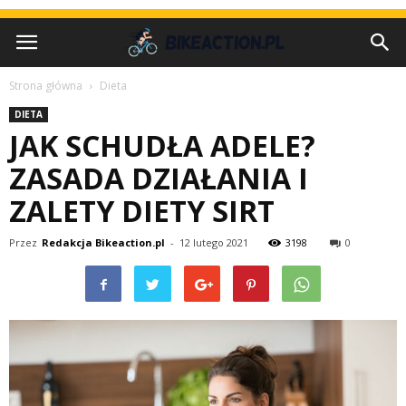
Strona główna
Dieta
DIETA
JAK SCHUDŁA ADELE?
ZASADA DZIAŁANIA I
ZALETY DIETY SIRT
Przez
Redakcja Bikeaction.pl
-
12 lutego 2021
3198
0