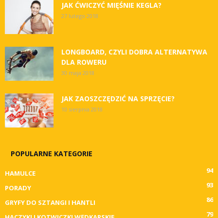
JAK ĆWICZYĆ MIĘŚNIE KEGLA?
27 lutego 2018
LONGBOARD, CZYLI DOBRA ALTERNATYWA
DLA ROWERU
30 maja 2018
JAK ZAOSZCZĘDZIĆ NA SPRZĘCIE?
10 sierpnia 2018
POPULARNE KATEGORIE
94
HAMULCE
93
PORADY
86
GRYFY DO SZTANGI I HANTLI
79
HACZYKI I KOTWICZKI WĘDKARSKIE