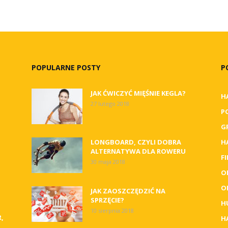
POPULARNE POSTY
P
JAK ĆWICZYĆ MIĘŚNIE KEGLA?
H
27 lutego 2018
P
G
LONGBOARD, CZYLI DOBRA
H
ALTERNATYWA DLA ROWERU
F
30 maja 2018
O
O
JAK ZAOSZCZĘDZIĆ NA
SPRZĘCIE?
H
10 sierpnia 2018
,
H