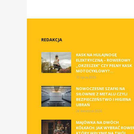
REDAKCJA
KASK NA HULAJNOGĘ
ELEKTRYCZNĄ – ROWEROWY
„ORZESZEK” CZY PEŁNY KASK
MOTOCYKLOWY?...
10 lipca 2026
NOWOCZESNE SZAFKI NA
SIŁOWNIE Z METALU CZYLI
BEZPIECZEŃSTWO I HIGIENA
UBRAŃ
28 kwietnia 2026
MAJÓWKA NA DWÓCH
KÓŁKACH: JAK WYBRAĆ ROWER
KTÓRY WPŁYNIE NA TWÓJ...