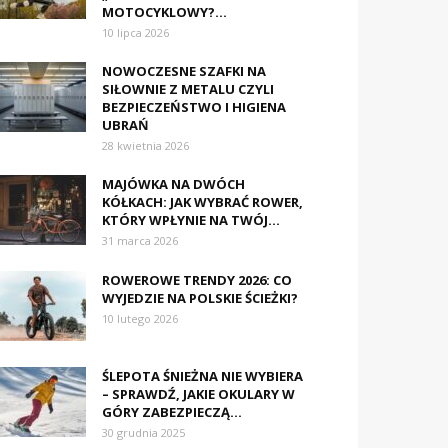
MOTOCYKLOWY?...
10 lipca 2026
NOWOCZESNE SZAFKI NA
SIŁOWNIE Z METALU CZYLI
BEZPIECZEŃSTWO I HIGIENA
UBRAŃ
28 kwietnia 2026
MAJÓWKA NA DWÓCH
KÓŁKACH: JAK WYBRAĆ ROWER,
KTÓRY WPŁYNIE NA TWÓJ...
31 marca 2026
ROWEROWE TRENDY 2026: CO
WYJEDZIE NA POLSKIE ŚCIEŻKI?
10 lutego 2026
ŚLEPOTA ŚNIEŻNA NIE WYBIERA
– SPRAWDŹ, JAKIE OKULARY W
GÓRY ZABEZPIECZĄ...
30 grudnia 2025