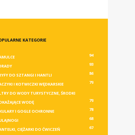
OPULARNE KATEGORIE
94
AMULCE
93
ORADY
86
RYFY DO SZTANGI I HANTLI
79
ACZYKI I KOTWICZKI WĘDKARSKIE
ILTRY DO WODY TURYSTYCZNE, ŚRODKI
79
DKAŻAJĄCE WODĘ
78
KULARY I GOGLE OCHRONNE
68
ULAJNOGI
67
ANTELKI, CIĘŻARKI DO ĆWICZEŃ