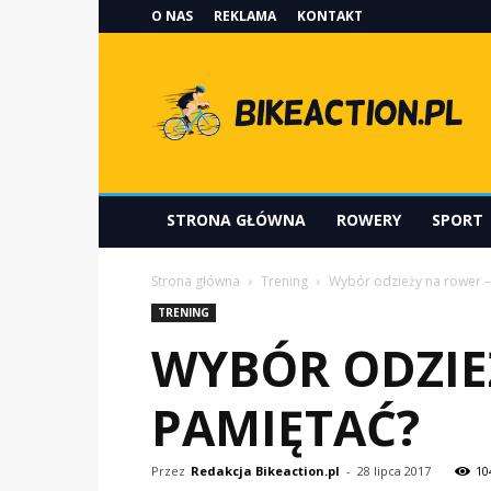
O NAS
REKLAMA
KONTAKT
Bikeaction.pl
STRONA GŁÓWNA
ROWERY
SPORT
Strona główna
Trening
Wybór odzieży na rower –
TRENING
WYBÓR ODZIE
PAMIĘTAĆ?
Przez
Redakcja Bikeaction.pl
-
28 lipca 2017
10