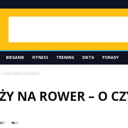
BIEGANIE
FITNESS
TRENING
DIETA
PORADY
 o czym warto pamiętać?
ŻY NA ROWER – O C
487
0