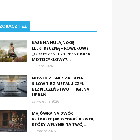
ZOBACZ TEŻ
KASK NA HULAJNOGĘ
ELEKTRYCZNĄ – ROWEROWY
„ORZESZEK” CZY PEŁNY KASK
MOTOCYKLOWY?...
10 lipca 2026
NOWOCZESNE SZAFKI NA
SIŁOWNIE Z METALU CZYLI
BEZPIECZEŃSTWO I HIGIENA
UBRAŃ
28 kwietnia 2026
MAJÓWKA NA DWÓCH
KÓŁKACH: JAK WYBRAĆ ROWER,
KTÓRY WPŁYNIE NA TWÓJ...
31 marca 2026