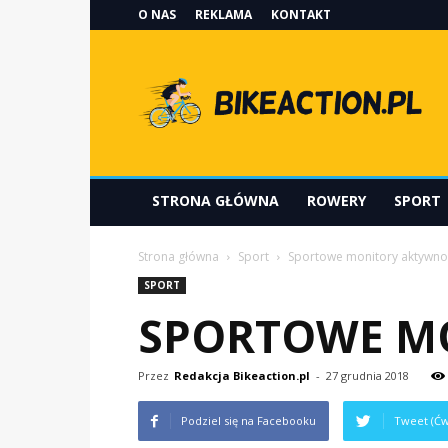
O NAS
REKLAMA
KONTAKT
Bikeaction.pl
STRONA GŁÓWNA
ROWERY
SPORT
Strona główna
Sport
Sportowe monitory aktywnoś
SPORT
SPORTOWE MO
Przez
Redakcja Bikeaction.pl
-
27 grudnia 2018
Podziel się na Facebooku
Tweet (Ćw