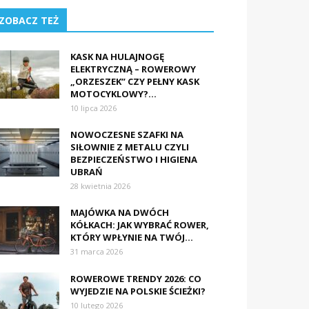
ZOBACZ TEŻ
KASK NA HULAJNOGĘ
ELEKTRYCZNĄ – ROWEROWY
„ORZESZEK” CZY PEŁNY KASK
MOTOCYKLOWY?...
10 lipca 2026
NOWOCZESNE SZAFKI NA
SIŁOWNIE Z METALU CZYLI
BEZPIECZEŃSTWO I HIGIENA
UBRAŃ
28 kwietnia 2026
MAJÓWKA NA DWÓCH
KÓŁKACH: JAK WYBRAĆ ROWER,
KTÓRY WPŁYNIE NA TWÓJ...
31 marca 2026
ROWEROWE TRENDY 2026: CO
WYJEDZIE NA POLSKIE ŚCIEŻKI?
10 lutego 2026