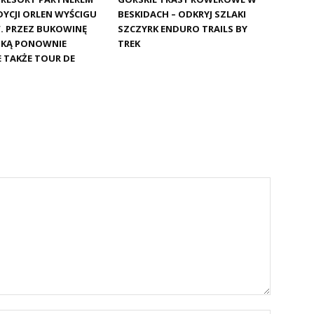
DYCJI ORLEN WYŚCIGU
BESKIDACH – ODKRYJ SZLAKI
 PRZEZ BUKOWINĘ
SZCZYRK ENDURO TRAILS BY
KĄ PONOWNIE
TREK
E TAKŻE TOUR DE