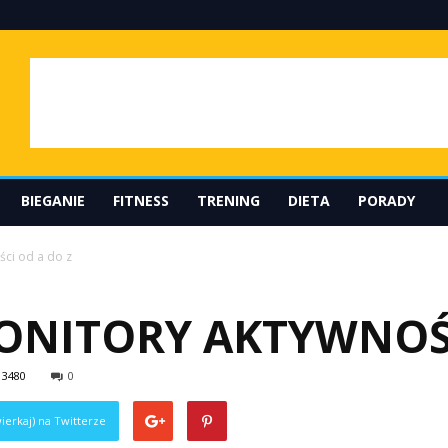
BIEGANIE
FITNESS
TRENING
DIETA
PORADY
ci od a do z
NITORY AKTYWNOŚC
3480
0
ierkaj) na Twitterze