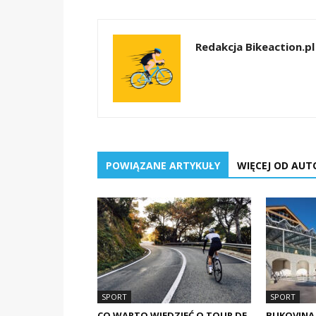
Redakcja Bikeaction.pl
POWIĄZANE ARTYKUŁY
WIĘCEJ OD AUT
SPORT
SPORT
CO WARTO WIEDZIEĆ O TOUR DE
BUKOVINA