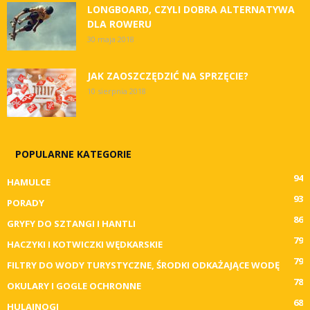
LONGBOARD, CZYLI DOBRA ALTERNATYWA
DLA ROWERU
30 maja 2018
JAK ZAOSZCZĘDZIĆ NA SPRZĘCIE?
10 sierpnia 2018
POPULARNE KATEGORIE
94
HAMULCE
93
PORADY
86
GRYFY DO SZTANGI I HANTLI
79
HACZYKI I KOTWICZKI WĘDKARSKIE
79
FILTRY DO WODY TURYSTYCZNE, ŚRODKI ODKAŻAJĄCE WODĘ
78
OKULARY I GOGLE OCHRONNE
68
HULAJNOGI