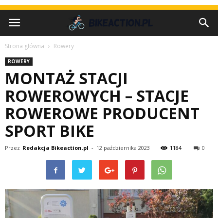
Strona główna
Rowery
ROWERY
MONTAŻ STACJI
ROWEROWYCH – STACJE
ROWEROWE PRODUCENT
SPORT BIKE
Przez
Redakcja Bikeaction.pl
-
12 października 2023
1184
0