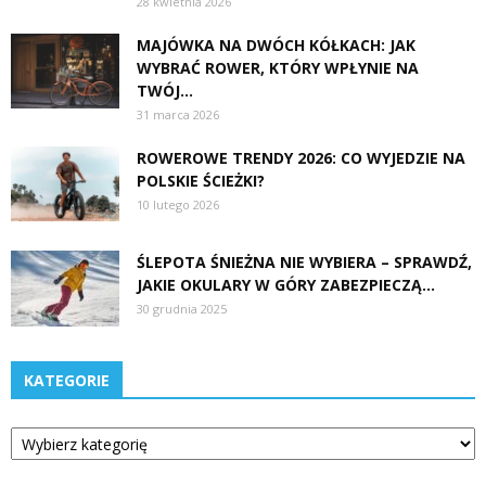
28 kwietnia 2026
MAJÓWKA NA DWÓCH KÓŁKACH: JAK
WYBRAĆ ROWER, KTÓRY WPŁYNIE NA
TWÓJ...
31 marca 2026
ROWEROWE TRENDY 2026: CO WYJEDZIE NA
POLSKIE ŚCIEŻKI?
10 lutego 2026
ŚLEPOTA ŚNIEŻNA NIE WYBIERA – SPRAWDŹ,
JAKIE OKULARY W GÓRY ZABEZPIECZĄ...
30 grudnia 2025
KATEGORIE
Kategorie