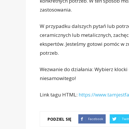
konkretnych potrzeb. W ten sposób mo
zastosowania.
W przypadku dalszych pytań lub potrz
ceramicznych lub metalicznych, zachę
ekspertów. Jesteśmy gotowi pomóc w zn
potrzeb.
Wezwanie do działania: Wybierz klocki 
niesamowitego!
Link tagu HTML:
https://www.tamjestfa
PODZIEL SIĘ
Facebook
Twit