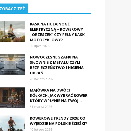
ZOBACZ TEŻ
KASK NA HULAJNOGĘ
ELEKTRYCZNĄ – ROWEROWY
„ORZESZEK” CZY PEŁNY KASK
MOTOCYKLOWY?...
10 lipca 2026
NOWOCZESNE SZAFKI NA
SIŁOWNIE Z METALU CZYLI
BEZPIECZEŃSTWO I HIGIENA
UBRAŃ
28 kwietnia 2026
MAJÓWKA NA DWÓCH
KÓŁKACH: JAK WYBRAĆ ROWER,
KTÓRY WPŁYNIE NA TWÓJ...
31 marca 2026
ROWEROWE TRENDY 2026: CO
WYJEDZIE NA POLSKIE ŚCIEŻKI?
10 lutego 2026