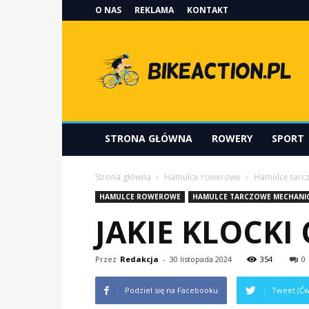
O NAS
REKLAMA
KONTAKT
Bikeaction.pl
STRONA GŁÓWNA
ROWERY
SPORT
Strona główna
Hamulce rowerowe
Hamulce tarc
HAMULCE ROWEROWE
HAMULCE TARCZOWE MECHANI
JAKIE KLOCKI
Przez
Redakcja
-
30 listopada 2024
354
0
Podziel się na Facebooku
Tweet (Ćw