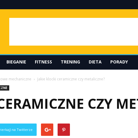
BIEGANIE
FITNESS
TRENING
DIETA
PORADY
zowe mechaniczne
Jakie klocki ceramiczne czy metaliczne?
CZNE
 CERAMICZNE CZY ME
ierkaj) na Twitterze