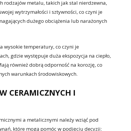
h rodzajów metalu, takich jak stal nierdzewna,
wojej wytrzymałości i sztywności, co czyni je
agających dużego obciążenia lub narażonych
a wysokie temperatury, co czyni je
ch, gdzie występuje duża ekspozycja na ciepło,
 Mają również dobrą odporność na korozję, co
óżnych warunkach środowiskowych.
W CERAMICZNYCH I
micznymi a metalicznymi należy wziąć pod
wnań, które mogą pomóc w podjęciu decyzji: