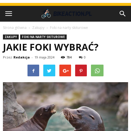
Strona główna
Zakupy
Foki na narty skiturowe
ZAKUPY
FOKI NA NARTY SKITUROWE
JAKIE FOKI WYBRAĆ?
Przez
Redakcja
-
19 maja 2024
784
0