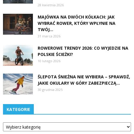
28 kwietnia 2026
MAJÓWKA NA DWÓCH KÓŁKACH: JAK
WYBRAĆ ROWER, KTÓRY WPŁYNIE NA
TWÓJ...
31 marca 2026
ROWEROWE TRENDY 2026: CO WYJEDZIE NA
POLSKIE ŚCIEŻKI?
10 lutego 2026
ŚLEPOTA ŚNIEŻNA NIE WYBIERA – SPRAWDŹ,
JAKIE OKULARY W GÓRY ZABEZPIECZĄ...
30 grudnia 2025
KATEGORIE
Kategorie