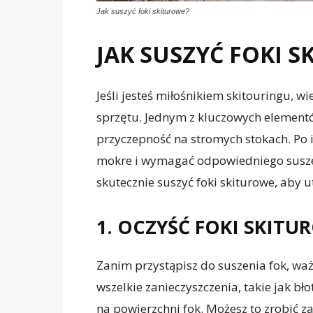
Jak suszyć foki skiturowe?
JAK SUSZYĆ FOKI 
Jeśli jesteś miłośnikiem skitouringu, 
sprzętu. Jednym z kluczowych elementó
przyczepność na stromych stokach. Po 
mokre i wymagać odpowiedniego susze
skutecznie suszyć foki skiturowe, aby 
1. OCZYŚĆ FOKI SKITU
Zanim przystąpisz do suszenia fok, waż
wszelkie zanieczyszczenia, takie jak bł
na powierzchni fok. Możesz to zrobić z