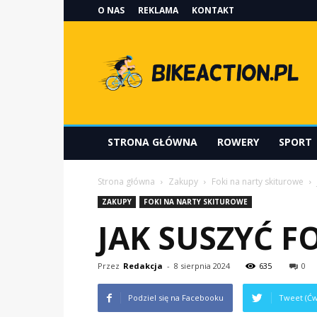
O NAS
REKLAMA
KONTAKT
Bikeaction.pl
STRONA GŁÓWNA
ROWERY
SPORT
Strona główna
Zakupy
Foki na narty skiturowe
ZAKUPY
FOKI NA NARTY SKITUROWE
JAK SUSZYĆ F
Przez
Redakcja
-
8 sierpnia 2024
635
0
Podziel się na Facebooku
Tweet (Ćw