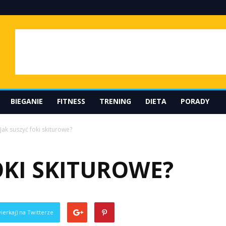
BIEGANIE
FITNESS
TRENING
DIETA
PORADY
Jak suszyć foki skiturowe?
OKI SKITUROWE?
ierkaj) na Twitterze