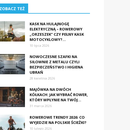
ZOBACZ TEŻ
KASK NA HULAJNOGĘ
ELEKTRYCZNĄ – ROWEROWY
„ORZESZEK” CZY PEŁNY KASK
MOTOCYKLOWY?...
10 lipca 2026
NOWOCZESNE SZAFKI NA
SIŁOWNIE Z METALU CZYLI
BEZPIECZEŃSTWO I HIGIENA
UBRAŃ
28 kwietnia 2026
MAJÓWKA NA DWÓCH
KÓŁKACH: JAK WYBRAĆ ROWER,
KTÓRY WPŁYNIE NA TWÓJ...
31 marca 2026
ROWEROWE TRENDY 2026: CO
WYJEDZIE NA POLSKIE ŚCIEŻKI?
10 lutego 2026