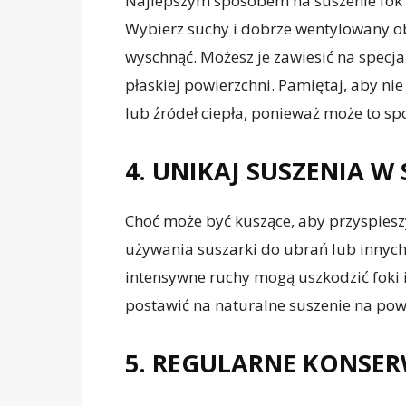
Najlepszym sposobem na suszenie fok s
Wybierz suchy i dobrze wentylowany o
wyschnąć. Możesz je zawiesić na specj
płaskiej powierzchni. Pamiętaj, aby ni
lub źródeł ciepła, ponieważ może to s
4. UNIKAJ SUSZENIA W
Choć może być kuszące, aby przyspiesz
używania suszarki do ubrań lub innyc
intensywne ruchy mogą uszkodzić foki i
postawić na naturalne suszenie na pow
5. REGULARNE KONSE