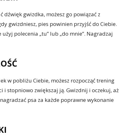
ać dźwięk gwizdka, możesz go powiązać z
y gwizdniesz, pies powinien przyjść do Ciebie.
e użyj polecenia „tu” lub „do mnie”. Nagradzaj
ŁOŚĆ
ek w pobliżu Ciebie, możesz rozpocząć trening
i i stopniowo zwiększaj ją. Gwizdnij i oczekuj, aż
by nagradzać psa za każde poprawne wykonanie
KI