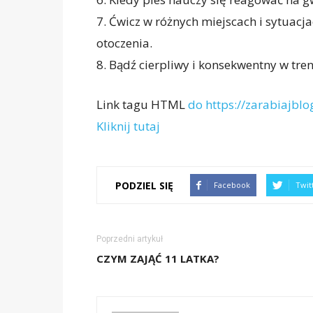
7. Ćwicz w różnych miejscach i sytuacja
otoczenia.
8. Bądź cierpliwy i konsekwentny w tre
Link tagu HTML
do https://zarabiajblog
Kliknij tutaj
PODZIEL SIĘ
Facebook
Twit
Poprzedni artykuł
CZYM ZAJĄĆ 11 LATKA?