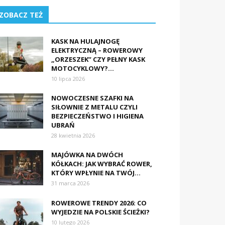
ZOBACZ TEŻ
KASK NA HULAJNOGĘ
ELEKTRYCZNĄ – ROWEROWY
„ORZESZEK” CZY PEŁNY KASK
MOTOCYKLOWY?...
10 lipca 2026
NOWOCZESNE SZAFKI NA
SIŁOWNIE Z METALU CZYLI
BEZPIECZEŃSTWO I HIGIENA
UBRAŃ
28 kwietnia 2026
MAJÓWKA NA DWÓCH
KÓŁKACH: JAK WYBRAĆ ROWER,
KTÓRY WPŁYNIE NA TWÓJ...
31 marca 2026
ROWEROWE TRENDY 2026: CO
WYJEDZIE NA POLSKIE ŚCIEŻKI?
10 lutego 2026