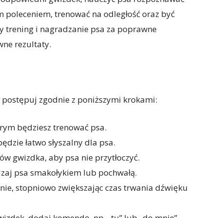
 poleceniem, trenować na odległość oraz być
y trening i nagradzanie psa za poprawne
ne rezultaty.
 postępuj zgodnie z poniższymi krokami:
tórym będziesz trenować psa.
ędzie łatwo słyszalny dla psa.
ków gwizdka, aby psa nie przytłoczyć.
zaj psa smakołykiem lub pochwałą.
ennie, stopniowo zwiększając czas trwania dźwięku
wizdek, dodaj komendę, np. „tu” lub „do mnie”.