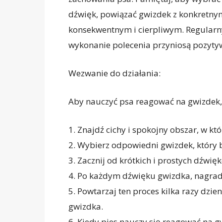
dźwięk, powiązać gwizdek z konkretnym
konsekwentnym i cierpliwym. Regularn
wykonanie polecenia przyniosą pozytyw
Wezwanie do działania:
Aby nauczyć psa reagować na gwizdek,
1. Znajdź cichy i spokojny obszar, w k
2. Wybierz odpowiedni gwizdek, który b
3. Zacznij od krótkich i prostych dźwię
4. Po każdym dźwięku gwizdka, nagrad
5. Powtarzaj ten proces kilka razy dzi
gwizdka.
6. Kiedy pies nauczy się reagować na g