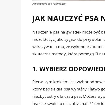
Jak nauczyć psa na gwizdek?
JAK NAUCZYĆ PSA 
Nauczenie psa na gwizdek może być ba
może służyć jako sygnał do przywołani
wskazywania mu, że wykonuje zadanie
skuteczne metody, które pomogą Ci na
1. WYBIERZ ODPOWIED
Pierwszym krokiem jest wybór odpowied
który będzie dla psa wyraźny i łatwo g
niezbyt ostry dla uszu psa. Możesz w
reakcję swojego psa, aby znaleźć ten id