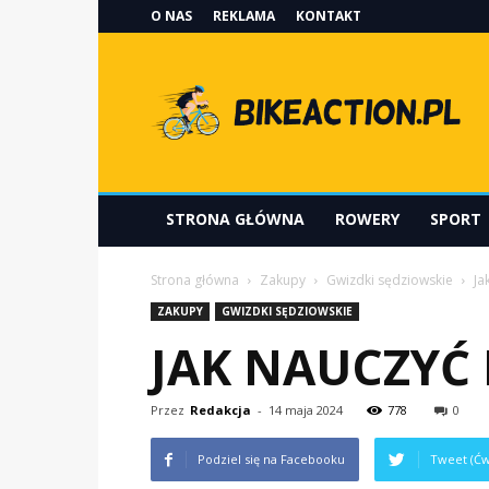
O NAS
REKLAMA
KONTAKT
Bikeaction.pl
STRONA GŁÓWNA
ROWERY
SPORT
Strona główna
Zakupy
Gwizdki sędziowskie
Ja
ZAKUPY
GWIZDKI SĘDZIOWSKIE
JAK NAUCZYĆ
Przez
Redakcja
-
14 maja 2024
778
0
Podziel się na Facebooku
Tweet (Ćw