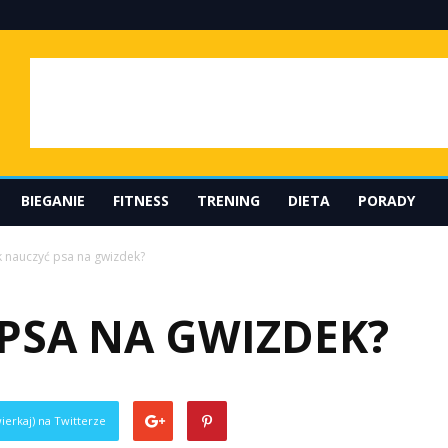
BIEGANIE
FITNESS
TRENING
DIETA
PORADY
k nauczyć psa na gwizdek?
 PSA NA GWIZDEK?
ierkaj) na Twitterze