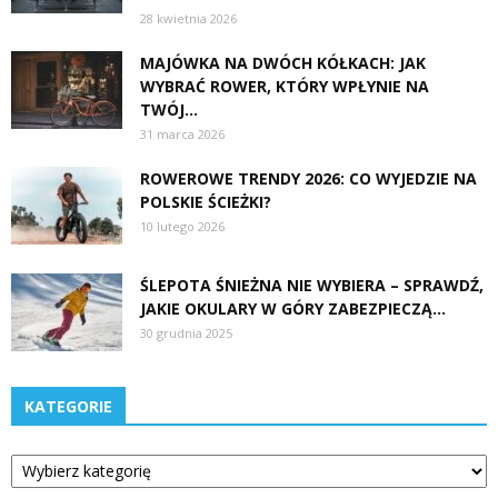
28 kwietnia 2026
MAJÓWKA NA DWÓCH KÓŁKACH: JAK
WYBRAĆ ROWER, KTÓRY WPŁYNIE NA
TWÓJ...
31 marca 2026
ROWEROWE TRENDY 2026: CO WYJEDZIE NA
POLSKIE ŚCIEŻKI?
10 lutego 2026
ŚLEPOTA ŚNIEŻNA NIE WYBIERA – SPRAWDŹ,
JAKIE OKULARY W GÓRY ZABEZPIECZĄ...
30 grudnia 2025
KATEGORIE
Kategorie