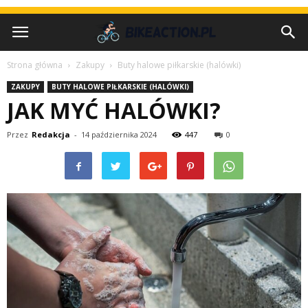
Strona główna
Zakupy
Buty halowe piłkarskie (halówki)
ZAKUPY
BUTY HALOWE PIŁKARSKIE (HALÓWKI)
JAK MYĆ HALÓWKI?
Przez
Redakcja
-
14 października 2024
447
0