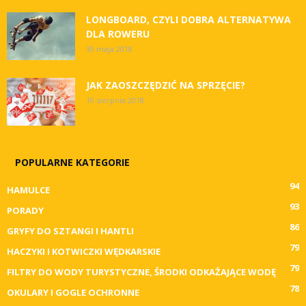
LONGBOARD, CZYLI DOBRA ALTERNATYWA
DLA ROWERU
30 maja 2018
JAK ZAOSZCZĘDZIĆ NA SPRZĘCIE?
10 sierpnia 2018
POPULARNE KATEGORIE
94
HAMULCE
93
PORADY
86
GRYFY DO SZTANGI I HANTLI
79
HACZYKI I KOTWICZKI WĘDKARSKIE
79
FILTRY DO WODY TURYSTYCZNE, ŚRODKI ODKAŻAJĄCE WODĘ
78
OKULARY I GOGLE OCHRONNE