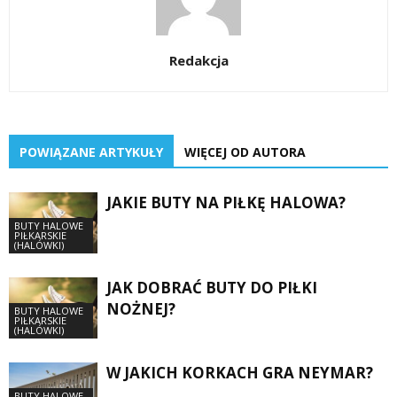
Redakcja
POWIĄZANE ARTYKUŁY
WIĘCEJ OD AUTORA
JAKIE BUTY NA PIŁKĘ HALOWA?
BUTY HALOWE
PIŁKARSKIE
(HALÓWKI)
JAK DOBRAĆ BUTY DO PIŁKI
NOŻNEJ?
BUTY HALOWE
PIŁKARSKIE
(HALÓWKI)
W JAKICH KORKACH GRA NEYMAR?
BUTY HALOWE