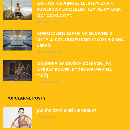
KASK NA HULAJNOGĘ ELEKTRYCZNĄ –
ROWEROWY „ORZESZEK” CZY PEŁNY KASK
MOTOCYKLOWY?...
10 lipca 2026
NOWOCZESNE SZAFKI NA SIŁOWNIE Z
METALU CZYLI BEZPIECZEŃSTWO I HIGIENA
UBRAŃ
28 kwietnia 2026
MAJÓWKA NA DWÓCH KÓŁKACH: JAK
WYBRAĆ ROWER, KTÓRY WPŁYNIE NA
TWÓJ...
31 marca 2026
POPULARNE POSTY
JAK ĆWICZYĆ MIĘŚNIE KEGLA?
27 lutego 2018