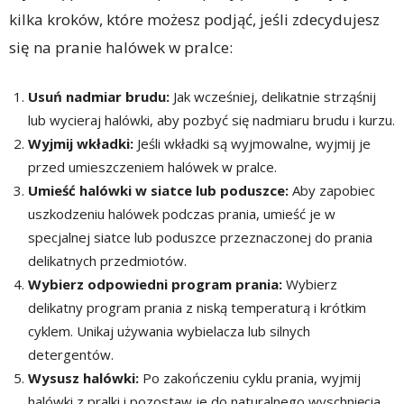
kilka kroków, które możesz podjąć, jeśli zdecydujesz
się na pranie halówek w pralce:
Usuń nadmiar brudu:
Jak wcześniej, delikatnie strząśnij
lub wycieraj halówki, aby pozbyć się nadmiaru brudu i kurzu.
Wyjmij wkładki:
Jeśli wkładki są wyjmowalne, wyjmij je
przed umieszczeniem halówek w pralce.
Umieść halówki w siatce lub poduszce:
Aby zapobiec
uszkodzeniu halówek podczas prania, umieść je w
specjalnej siatce lub poduszce przeznaczonej do prania
delikatnych przedmiotów.
Wybierz odpowiedni program prania:
Wybierz
delikatny program prania z niską temperaturą i krótkim
cyklem. Unikaj używania wybielacza lub silnych
detergentów.
Wysusz halówki:
Po zakończeniu cyklu prania, wyjmij
halówki z pralki i pozostaw je do naturalnego wyschnięcia.