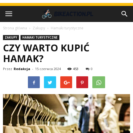
Strona główna
Zakupy
Hamaki turystyczne
ZAKUPY
HAMAKI TURYSTYCZNE
CZY WARTO KUPIĆ
HAMAK?
Przez
Redakcja
-
15 czerwca 2024
453
0