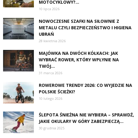
MOTOCYKLOWY?...
10 lipca 2026
NOWOCZESNE SZAFKI NA SIŁOWNIE Z
METALU CZYLI BEZPIECZEŃSTWO I HIGIENA
UBRAŃ
28 kwietnia 2026
MAJÓWKA NA DWÓCH KÓŁKACH: JAK
WYBRAĆ ROWER, KTÓRY WPŁYNIE NA
TWÓJ...
31 marca 2026
ROWEROWE TRENDY 2026: CO WYJEDZIE NA
POLSKIE ŚCIEŻKI?
10 lutego 2026
ŚLEPOTA ŚNIEŻNA NIE WYBIERA – SPRAWDŹ,
JAKIE OKULARY W GÓRY ZABEZPIECZĄ...
30 grudnia 2025