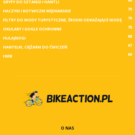
86
GRYFY DO SZTANGI I HANTLI
79
HACZYKI I KOTWICZKI WĘDKARSKIE
79
FILTRY DO WODY TURYSTYCZNE, ŚRODKI ODKAŻAJĄCE WODĘ
78
OKULARY I GOGLE OCHRONNE
68
HULAJNOGI
67
HANTELKI, CIĘŻARKI DO ĆWICZEŃ
66
HMB
O NAS