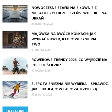
NOWOCZESNE SZAFKI NA SIŁOWNIE Z
METALU CZYLI BEZPIECZEŃSTWO I HIGIENA
UBRAŃ
28 kwietnia 2026
MAJÓWKA NA DWÓCH KÓŁKACH: JAK
WYBRAĆ ROWER, KTÓRY WPŁYNIE NA
TWÓJ...
31 marca 2026
ROWEROWE TRENDY 2026: CO WYJEDZIE NA
POLSKIE ŚCIEŻKI?
10 lutego 2026
ŚLEPOTA ŚNIEŻNA NIE WYBIERA – SPRAWDŹ,
JAKIE OKULARY W GÓRY ZABEZPIECZĄ...
30 grudnia 2025
KATEGORIE