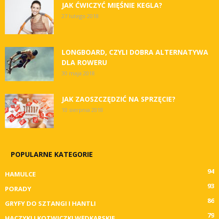
JAK ĆWICZYĆ MIĘŚNIE KEGLA?
27 lutego 2018
LONGBOARD, CZYLI DOBRA ALTERNATYWA
DLA ROWERU
30 maja 2018
JAK ZAOSZCZĘDZIĆ NA SPRZĘCIE?
10 sierpnia 2018
POPULARNE KATEGORIE
94
HAMULCE
93
PORADY
86
GRYFY DO SZTANGI I HANTLI
79
HACZYKI I KOTWICZKI WĘDKARSKIE