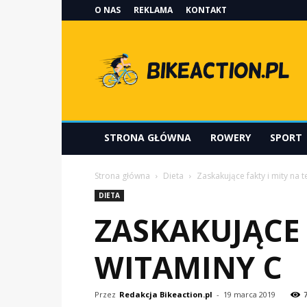
O NAS
REKLAMA
KONTAKT
Bikeaction.pl
STRONA GŁÓWNA
ROWERY
SPORT
Strona główna
Dieta
Zaskakujące fakty i mity na 
DIETA
ZASKAKUJĄCE 
WITAMINY C
Przez
Redakcja Bikeaction.pl
-
19 marca 2019