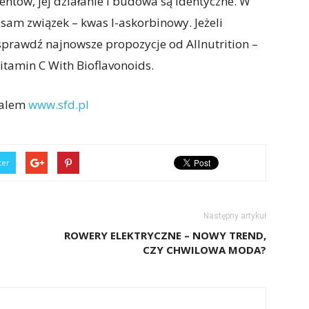
ntów, jej działanie i budowa są identyczne. W
am związek – kwas l-askorbinowy. Jeżeli
prawdź najnowsze propozycje od Allnutrition –
itamin C With Bioflavonoids.
talem
www.sfd.pl
ter
Następny artykuł
ROWERY ELEKTRYCZNE – NOWY TREND,
CZY CHWILOWA MODA?