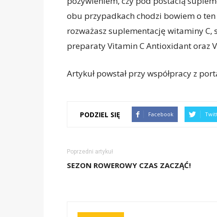
pożywieniem, czy pod postacią supleme
obu przypadkach chodzi bowiem o ten s
rozważasz suplementację witaminy C, s
preparaty Vitamin C Antioxidant oraz V
Artykuł powstał przy współpracy z por
PODZIEL SIĘ
Facebook
Twit
Poprzedni artykuł
SEZON ROWEROWY CZAS ZACZĄĆ!