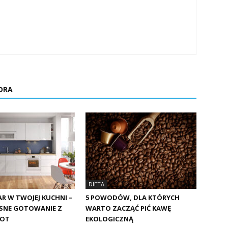
ORA
DIETA
 W TWOJEJ KUCHNI –
5 POWODÓW, DLA KTÓRYCH
NE GOTOWANIE Z
WARTO ZACZĄĆ PIĆ KAWĘ
POT
EKOLOGICZNĄ