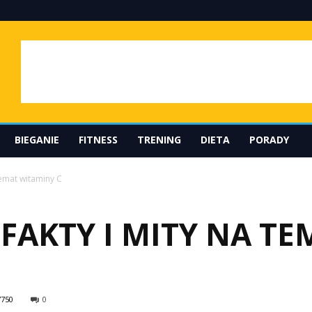
BIEGANIE
FITNESS
TRENING
DIETA
PORADY
temat witaminy C
FAKTY I MITY NA TE
7750
0