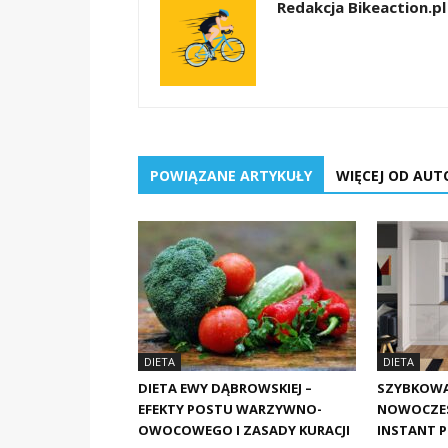
Redakcja Bikeaction.pl
POWIĄZANE ARTYKUŁY
WIĘCEJ OD AUT
DIETA
DIETA
DIETA EWY DĄBROWSKIEJ –
SZYBKOWAR
EFEKTY POSTU WARZYWNO-
NOWOCZES
OWOCOWEGO I ZASADY KURACJI
INSTANT 