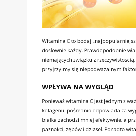
Witamina C to bodaj „najpopularniejszy
dosłownie każdy. Prawdopodobnie właśn
niemających związku z rzeczywistością.
przyjrzyjmy się niepodważalnym fakt
WPŁYWA NA WYGLĄD
Ponieważ witamina C jest jednym z w
kolagenu, pośrednio odpowiada za wyglą
białka zachodzi mniej efektywnie, a p
paznokci, zębów i dziąseł. Ponadto wi