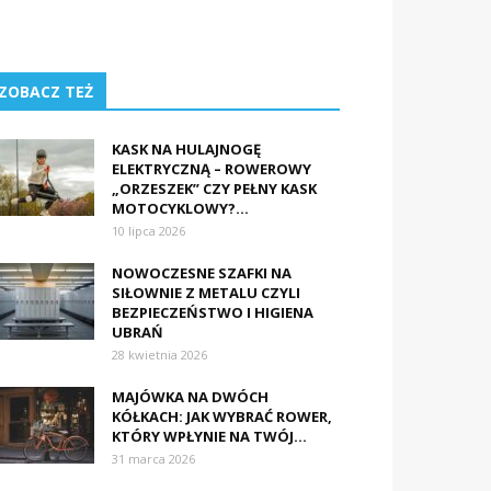
ZOBACZ TEŻ
KASK NA HULAJNOGĘ
ELEKTRYCZNĄ – ROWEROWY
„ORZESZEK” CZY PEŁNY KASK
MOTOCYKLOWY?...
10 lipca 2026
NOWOCZESNE SZAFKI NA
SIŁOWNIE Z METALU CZYLI
BEZPIECZEŃSTWO I HIGIENA
UBRAŃ
28 kwietnia 2026
MAJÓWKA NA DWÓCH
KÓŁKACH: JAK WYBRAĆ ROWER,
KTÓRY WPŁYNIE NA TWÓJ...
31 marca 2026