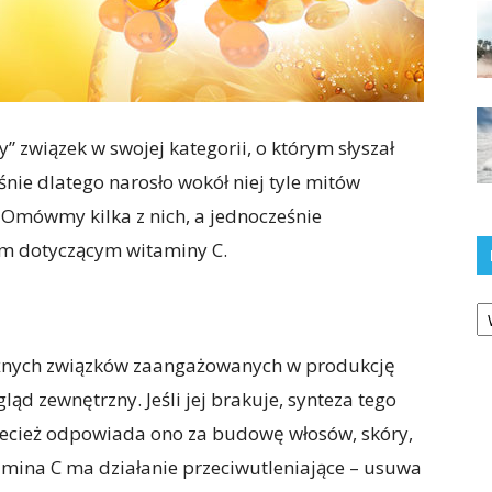
” związek w swojej kategorii, o którym słyszał
ie dlatego narosło wokół niej tyle mitów
 Omówmy kilka z nich, a jednocześnie
om dotyczącym witaminy C.
Ka
ażnych związków zaangażowanych w produkcję
d zewnętrzny. Jeśli jej brakuje, synteza tego
rzecież odpowiada ono za budowę włosów, skóry,
tamina C ma działanie przeciwutleniające – usuwa