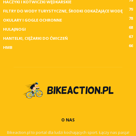
79
HACZYKI I KOTWICZKI WĘDKARSKIE
79
FILTRY DO WODY TURYSTYCZNE, ŚRODKI ODKAŻAJĄCE WODĘ
78
OKULARY I GOGLE OCHRONNE
68
HULAJNOGI
67
HANTELKI, CIĘŻARKI DO ĆWICZEŃ
66
HMB
O NAS
Bikeaction.pl to portal dla ludzi kochających sport. Łączy nas pasja!