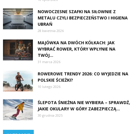
NOWOCZESNE SZAFKI NA SIŁOWNIE Z
METALU CZYLI BEZPIECZEŃSTWO I HIGIENA
UBRAŃ
28 kwietnia 2026
MAJÓWKA NA DWÓCH KÓŁKACH: JAK
WYBRAĆ ROWER, KTÓRY WPŁYNIE NA
TWÓJ...
31 marca 2026
ROWEROWE TRENDY 2026: CO WYJEDZIE NA
POLSKIE ŚCIEŻKI?
10 lutego 2026
ŚLEPOTA ŚNIEŻNA NIE WYBIERA – SPRAWDŹ,
JAKIE OKULARY W GÓRY ZABEZPIECZĄ...
30 grudnia 2025