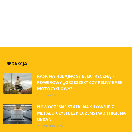
REDAKCJA
KASK NA HULAJNOGĘ ELEKTRYCZNĄ –
ROWEROWY „ORZESZEK” CZY PEŁNY KASK
MOTOCYKLOWY?...
10 lipca 2026
NOWOCZESNE SZAFKI NA SIŁOWNIE Z
METALU CZYLI BEZPIECZEŃSTWO I HIGIENA
UBRAŃ
28 kwietnia 2026