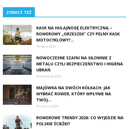
ZOBACZ TEŻ
KASK NA HULAJNOGĘ ELEKTRYCZNĄ –
ROWEROWY „ORZESZEK” CZY PEŁNY KASK
MOTOCYKLOWY?...
10 lipca 2026
NOWOCZESNE SZAFKI NA SIŁOWNIE Z
METALU CZYLI BEZPIECZEŃSTWO I HIGIENA
UBRAŃ
28 kwietnia 2026
MAJÓWKA NA DWÓCH KÓŁKACH: JAK
WYBRAĆ ROWER, KTÓRY WPŁYNIE NA
TWÓJ...
31 marca 2026
ROWEROWE TRENDY 2026: CO WYJEDZIE NA
POLSKIE ŚCIEŻKI?