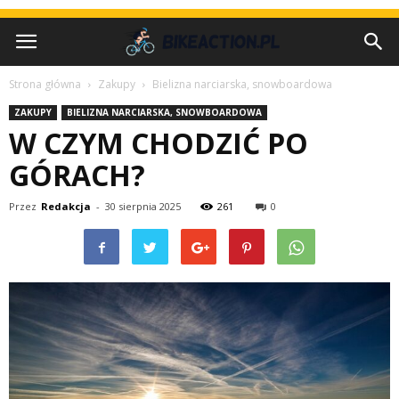
Strona główna
Zakupy
Bielizna narciarska, snowboardowa
ZAKUPY
BIELIZNA NARCIARSKA, SNOWBOARDOWA
W CZYM CHODZIĆ PO
GÓRACH?
Przez
Redakcja
-
30 sierpnia 2025
261
0