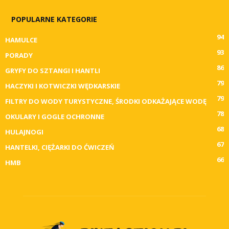
POPULARNE KATEGORIE
94
HAMULCE
93
PORADY
86
GRYFY DO SZTANGI I HANTLI
79
HACZYKI I KOTWICZKI WĘDKARSKIE
79
FILTRY DO WODY TURYSTYCZNE, ŚRODKI ODKAŻAJĄCE WODĘ
78
OKULARY I GOGLE OCHRONNE
68
HULAJNOGI
67
HANTELKI, CIĘŻARKI DO ĆWICZEŃ
66
HMB