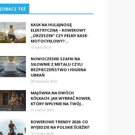
ZOBACZ TEŻ
KASK NA HULAJNOGĘ
ELEKTRYCZNĄ – ROWEROWY
„ORZESZEK” CZY PEŁNY KASK
MOTOCYKLOWY?...
10 lipca 2026
NOWOCZESNE SZAFKI NA
SIŁOWNIE Z METALU CZYLI
BEZPIECZEŃSTWO I HIGIENA
UBRAŃ
28 kwietnia 2026
MAJÓWKA NA DWÓCH
KÓŁKACH: JAK WYBRAĆ ROWER,
KTÓRY WPŁYNIE NA TWÓJ...
31 marca 2026
ROWEROWE TRENDY 2026: CO
WYJEDZIE NA POLSKIE ŚCIEŻKI?
10 lutego 2026