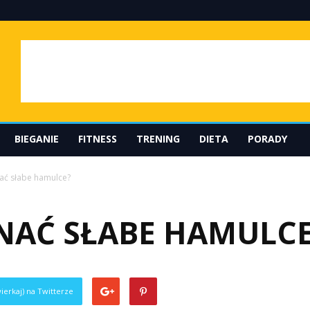
BIEGANIE
FITNESS
TRENING
DIETA
PORADY
ać słabe hamulce?
NAĆ SŁABE HAMULCE
ierkaj) na Twitterze