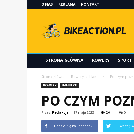
O NAS
REKLAMA
KONTAKT
Bikeaction.pl
STRONA GŁÓWNA
ROWERY
SPORT
Strona główna
Rowery
Hamulce
Po czym pozn
ROWERY
HAMULCE
PO CZYM POZ
Przez
Redakcja
-
27 maja 2025
264
0
Podziel się na Facebooku
Tweet (Ćw