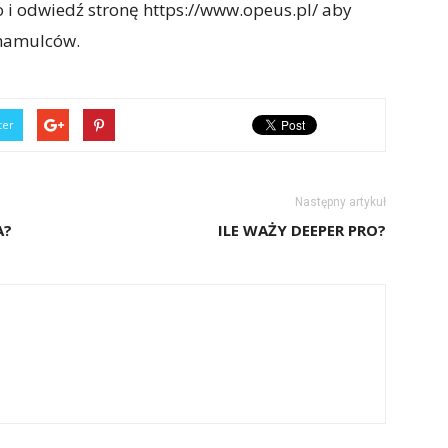
o i odwiedź stronę https://www.opeus.pl/ aby
 hamulców.
ter
Następny artykuł
A?
ILE WAŻY DEEPER PRO?