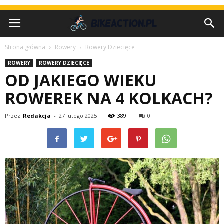
Strona główna
Rowery
Rowery Dziecięce
ROWERY
ROWERY DZIECIĘCE
OD JAKIEGO WIEKU
ROWEREK NA 4 KOLKACH?
Przez
Redakcja
-
27 lutego 2025
389
0