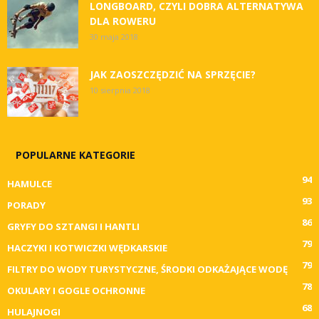
LONGBOARD, CZYLI DOBRA ALTERNATYWA
DLA ROWERU
30 maja 2018
JAK ZAOSZCZĘDZIĆ NA SPRZĘCIE?
10 sierpnia 2018
POPULARNE KATEGORIE
94
HAMULCE
93
PORADY
86
GRYFY DO SZTANGI I HANTLI
79
HACZYKI I KOTWICZKI WĘDKARSKIE
79
FILTRY DO WODY TURYSTYCZNE, ŚRODKI ODKAŻAJĄCE WODĘ
78
OKULARY I GOGLE OCHRONNE
68
HULAJNOGI