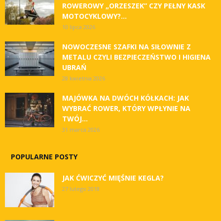
ROWEROWY „ORZESZEK” CZY PEŁNY KASK
MOTOCYKLOWY?...
10 lipca 2026
NOWOCZESNE SZAFKI NA SIŁOWNIE Z
METALU CZYLI BEZPIECZEŃSTWO I HIGIENA
UBRAŃ
28 kwietnia 2026
MAJÓWKA NA DWÓCH KÓŁKACH: JAK
WYBRAĆ ROWER, KTÓRY WPŁYNIE NA
TWÓJ...
31 marca 2026
POPULARNE POSTY
JAK ĆWICZYĆ MIĘŚNIE KEGLA?
27 lutego 2018