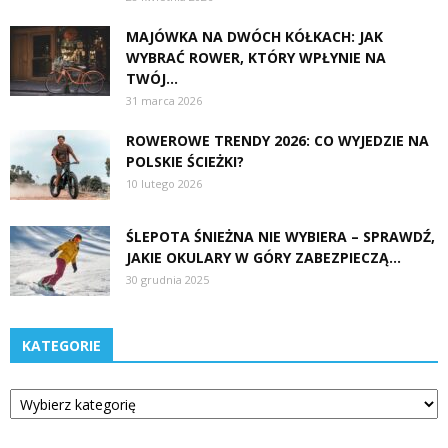
MAJÓWKA NA DWÓCH KÓŁKACH: JAK
WYBRAĆ ROWER, KTÓRY WPŁYNIE NA
TWÓJ...
31 marca 2026
ROWEROWE TRENDY 2026: CO WYJEDZIE NA
POLSKIE ŚCIEŻKI?
10 lutego 2026
ŚLEPOTA ŚNIEŻNA NIE WYBIERA – SPRAWDŹ,
JAKIE OKULARY W GÓRY ZABEZPIECZĄ...
30 grudnia 2025
KATEGORIE
Kategorie