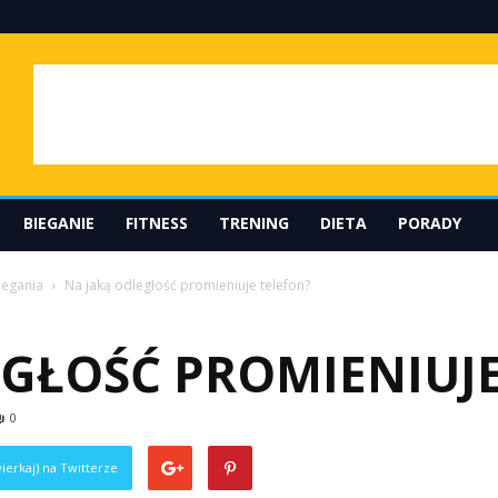
BIEGANIE
FITNESS
TRENING
DIETA
PORADY
iegania
Na jaką odległość promieniuje telefon?
EGŁOŚĆ PROMIENIUJE
0
ierkaj) na Twitterze