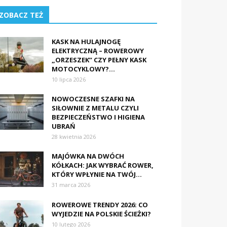
ZOBACZ TEŻ
KASK NA HULAJNOGĘ
ELEKTRYCZNĄ – ROWEROWY
„ORZESZEK” CZY PEŁNY KASK
MOTOCYKLOWY?...
10 lipca 2026
NOWOCZESNE SZAFKI NA
SIŁOWNIE Z METALU CZYLI
BEZPIECZEŃSTWO I HIGIENA
UBRAŃ
28 kwietnia 2026
MAJÓWKA NA DWÓCH
KÓŁKACH: JAK WYBRAĆ ROWER,
KTÓRY WPŁYNIE NA TWÓJ...
31 marca 2026
ROWEROWE TRENDY 2026: CO
WYJEDZIE NA POLSKIE ŚCIEŻKI?
10 lutego 2026