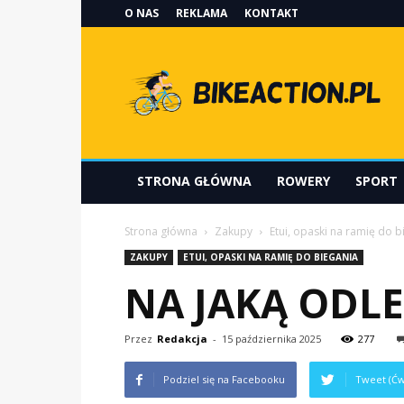
O NAS
REKLAMA
KONTAKT
Bikeaction.pl
STRONA GŁÓWNA
ROWERY
SPORT
Strona główna
Zakupy
Etui, opaski na ramię do b
ZAKUPY
ETUI, OPASKI NA RAMIĘ DO BIEGANIA
NA JAKĄ ODL
Przez
Redakcja
-
15 października 2025
277
Podziel się na Facebooku
Tweet (Ćw