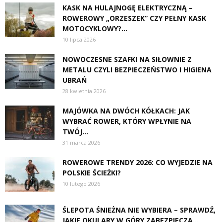
KASK NA HULAJNOGĘ ELEKTRYCZNĄ –
ROWEROWY „ORZESZEK” CZY PEŁNY KASK
MOTOCYKLOWY?...
10 lipca 2026
NOWOCZESNE SZAFKI NA SIŁOWNIE Z
METALU CZYLI BEZPIECZEŃSTWO I HIGIENA
UBRAŃ
28 kwietnia 2026
MAJÓWKA NA DWÓCH KÓŁKACH: JAK
WYBRAĆ ROWER, KTÓRY WPŁYNIE NA
TWÓJ...
31 marca 2026
ROWEROWE TRENDY 2026: CO WYJEDZIE NA
POLSKIE ŚCIEŻKI?
10 lutego 2026
ŚLEPOTA ŚNIEŻNA NIE WYBIERA – SPRAWDŹ,
JAKIE OKULARY W GÓRY ZABEZPIECZĄ...