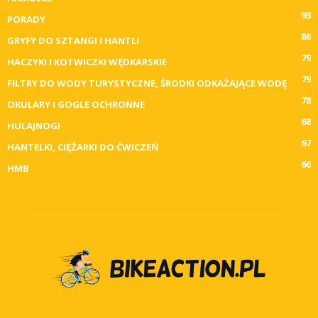
93
PORADY
86
GRYFY DO SZTANGI I HANTLI
79
HACZYKI I KOTWICZKI WĘDKARSKIE
79
FILTRY DO WODY TURYSTYCZNE, ŚRODKI ODKAŻAJĄCE WODĘ
78
OKULARY I GOGLE OCHRONNE
68
HULAJNOGI
67
HANTELKI, CIĘŻARKI DO ĆWICZEŃ
66
HMB