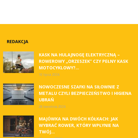
REDAKCJA
KASK NA HULAJNOGĘ ELEKTRYCZNĄ –
ROWEROWY „ORZESZEK” CZY PEŁNY KASK
MOTOCYKLOWY?...
10 lipca 2026
NOWOCZESNE SZAFKI NA SIŁOWNIE Z
METALU CZYLI BEZPIECZEŃSTWO I HIGIENA
UBRAŃ
28 kwietnia 2026
MAJÓWKA NA DWÓCH KÓŁKACH: JAK
WYBRAĆ ROWER, KTÓRY WPŁYNIE NA
TWÓJ...