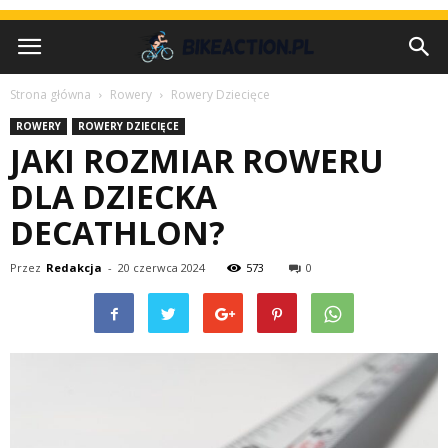
Strona główna
Rowery
Rowery Dziecięce
ROWERY
ROWERY DZIECIĘCE
JAKI ROZMIAR ROWERU
DLA DZIECKA
DECATHLON?
Przez
Redakcja
-
20 czerwca 2024
573
0