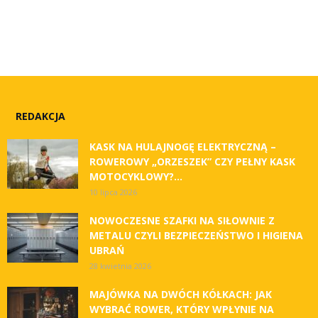
REDAKCJA
KASK NA HULAJNOGĘ ELEKTRYCZNĄ –
ROWEROWY „ORZESZEK” CZY PEŁNY KASK
MOTOCYKLOWY?...
10 lipca 2026
NOWOCZESNE SZAFKI NA SIŁOWNIE Z
METALU CZYLI BEZPIECZEŃSTWO I HIGIENA
UBRAŃ
28 kwietnia 2026
MAJÓWKA NA DWÓCH KÓŁKACH: JAK
WYBRAĆ ROWER, KTÓRY WPŁYNIE NA