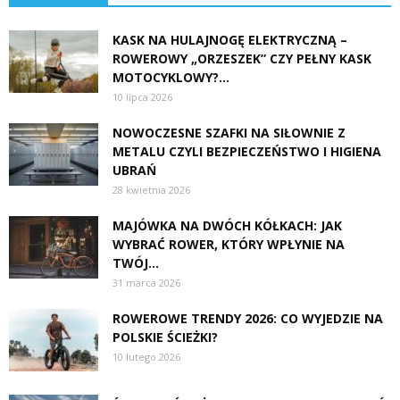
KASK NA HULAJNOGĘ ELEKTRYCZNĄ –
ROWEROWY „ORZESZEK” CZY PEŁNY KASK
MOTOCYKLOWY?...
10 lipca 2026
NOWOCZESNE SZAFKI NA SIŁOWNIE Z
METALU CZYLI BEZPIECZEŃSTWO I HIGIENA
UBRAŃ
28 kwietnia 2026
MAJÓWKA NA DWÓCH KÓŁKACH: JAK
WYBRAĆ ROWER, KTÓRY WPŁYNIE NA
TWÓJ...
31 marca 2026
ROWEROWE TRENDY 2026: CO WYJEDZIE NA
POLSKIE ŚCIEŻKI?
10 lutego 2026