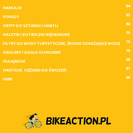
94
HAMULCE
93
PORADY
86
GRYFY DO SZTANGI I HANTLI
79
HACZYKI I KOTWICZKI WĘDKARSKIE
79
FILTRY DO WODY TURYSTYCZNE, ŚRODKI ODKAŻAJĄCE WODĘ
78
OKULARY I GOGLE OCHRONNE
68
HULAJNOGI
67
HANTELKI, CIĘŻARKI DO ĆWICZEŃ
66
HMB