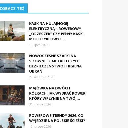
ZOBACZ TEŻ
KASK NA HULAJNOGĘ
ELEKTRYCZNĄ – ROWEROWY
„ORZESZEK” CZY PEŁNY KASK
MOTOCYKLOWY?...
10 lipca 2026
NOWOCZESNE SZAFKI NA
SIŁOWNIE Z METALU CZYLI
BEZPIECZEŃSTWO I HIGIENA
UBRAŃ
28 kwietnia 2026
MAJÓWKA NA DWÓCH
KÓŁKACH: JAK WYBRAĆ ROWER,
KTÓRY WPŁYNIE NA TWÓJ...
31 marca 2026
ROWEROWE TRENDY 2026: CO
WYJEDZIE NA POLSKIE ŚCIEŻKI?
10 lutego 2026