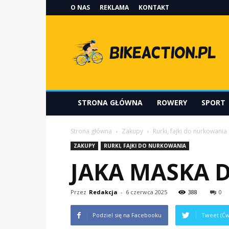
O NAS
REKLAMA
KONTAKT
Bikeaction.pl
STRONA GŁÓWNA
ROWERY
SPORT
Strona główna
Zakupy
Rurki, fajki do nurkowania
ZAKUPY
RURKI, FAJKI DO NURKOWANIA
JAKA MASKA 
Przez
Redakcja
-
6 czerwca 2025
388
0
Podziel się na Facebooku
Tweet (Ćw