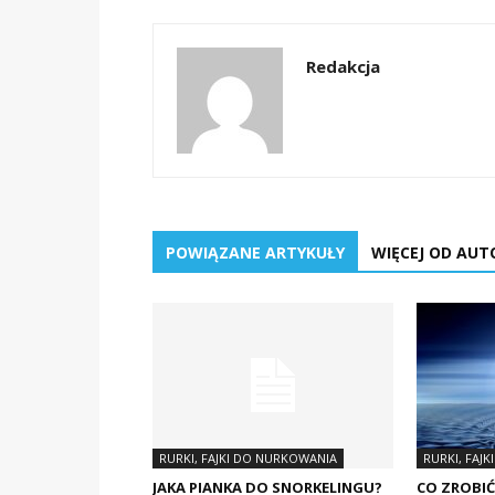
Redakcja
POWIĄZANE ARTYKUŁY
WIĘCEJ OD AUT
RURKI, FAJKI DO NURKOWANIA
RURKI, FAJ
JAKA PIANKA DO SNORKELINGU?
CO ZROBIĆ 