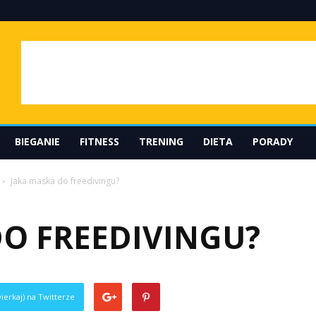
BIEGANIE
FITNESS
TRENING
DIETA
PORADY
Jaka maska do freedivingu?
DO FREEDIVINGU?
ierkaj) na Twitterze