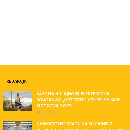
REDAKCJA
KASK NA HULAJNOGĘ ELEKTRYCZNĄ –
ROWEROWY „ORZESZEK” CZY PEŁNY KASK
MOTOCYKLOWY?...
10 lipca 2026
NOWOCZESNE SZAFKI NA SIŁOWNIE Z
METALU CZYLI BEZPIECZEŃSTWO I HIGIENA