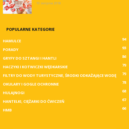
10 sierpnia 2018
POPULARNE KATEGORIE
94
HAMULCE
93
PORADY
86
GRYFY DO SZTANGI I HANTLI
79
HACZYKI I KOTWICZKI WĘDKARSKIE
79
FILTRY DO WODY TURYSTYCZNE, ŚRODKI ODKAŻAJĄCE WODĘ
78
OKULARY I GOGLE OCHRONNE
68
HULAJNOGI
67
HANTELKI, CIĘŻARKI DO ĆWICZEŃ
66
HMB