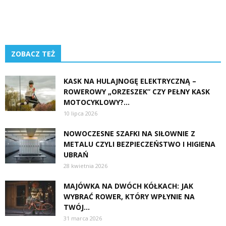
ZOBACZ TEŻ
KASK NA HULAJNOGĘ ELEKTRYCZNĄ –
ROWEROWY „ORZESZEK” CZY PEŁNY KASK
MOTOCYKLOWY?...
10 lipca 2026
NOWOCZESNE SZAFKI NA SIŁOWNIE Z
METALU CZYLI BEZPIECZEŃSTWO I HIGIENA
UBRAŃ
28 kwietnia 2026
MAJÓWKA NA DWÓCH KÓŁKACH: JAK
WYBRAĆ ROWER, KTÓRY WPŁYNIE NA
TWÓJ...
31 marca 2026