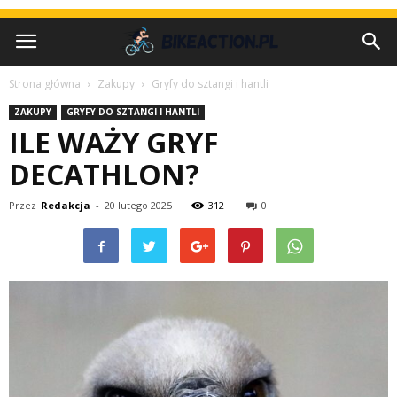
Strona główna
Zakupy
Gryfy do sztangi i hantli
ZAKUPY
GRYFY DO SZTANGI I HANTLI
ILE WAŻY GRYF
DECATHLON?
Przez
Redakcja
-
20 lutego 2025
312
0