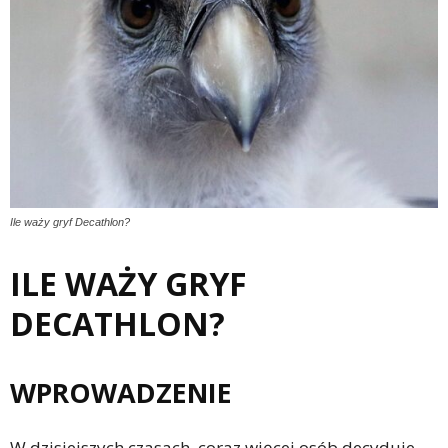
Ile waży gryf Decathlon?
ILE WAŻY GRYF
DECATHLON?
WPROWADZENIE
W dzisiejszych czasach, coraz więcej osób decyduje