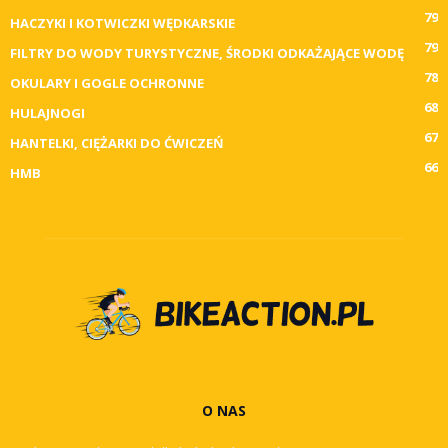
79
HACZYKI I KOTWICZKI WĘDKARSKIE
79
FILTRY DO WODY TURYSTYCZNE, ŚRODKI ODKAŻAJĄCE WODĘ
78
OKULARY I GOGLE OCHRONNE
68
HULAJNOGI
67
HANTELKI, CIĘŻARKI DO ĆWICZEŃ
66
HMB
O NAS