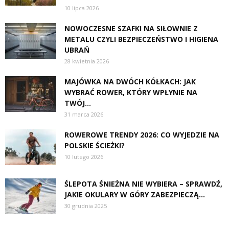
10 lipca 2026
NOWOCZESNE SZAFKI NA SIŁOWNIE Z
METALU CZYLI BEZPIECZEŃSTWO I HIGIENA
UBRAŃ
28 kwietnia 2026
MAJÓWKA NA DWÓCH KÓŁKACH: JAK
WYBRAĆ ROWER, KTÓRY WPŁYNIE NA
TWÓJ...
31 marca 2026
ROWEROWE TRENDY 2026: CO WYJEDZIE NA
POLSKIE ŚCIEŻKI?
10 lutego 2026
ŚLEPOTA ŚNIEŻNA NIE WYBIERA – SPRAWDŹ,
JAKIE OKULARY W GÓRY ZABEZPIECZĄ...
30 grudnia 2025