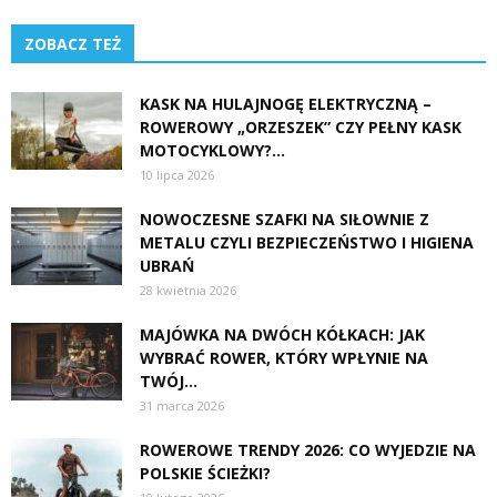
ZOBACZ TEŻ
KASK NA HULAJNOGĘ ELEKTRYCZNĄ –
ROWEROWY „ORZESZEK” CZY PEŁNY KASK
MOTOCYKLOWY?...
10 lipca 2026
NOWOCZESNE SZAFKI NA SIŁOWNIE Z
METALU CZYLI BEZPIECZEŃSTWO I HIGIENA
UBRAŃ
28 kwietnia 2026
MAJÓWKA NA DWÓCH KÓŁKACH: JAK
WYBRAĆ ROWER, KTÓRY WPŁYNIE NA
TWÓJ...
31 marca 2026
ROWEROWE TRENDY 2026: CO WYJEDZIE NA
POLSKIE ŚCIEŻKI?