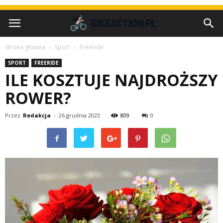
Strona główna
Sport
Freeride
SPORT
FREERIDE
ILE KOSZTUJE NAJDROŻSZY
ROWER?
Przez
Redakcja
-
26 grudnia 2023
809
0