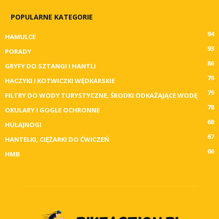
POPULARNE KATEGORIE
94
HAMULCE
93
PORADY
86
GRYFY DO SZTANGI I HANTLI
79
HACZYKI I KOTWICZKI WĘDKARSKIE
79
FILTRY DO WODY TURYSTYCZNE, ŚRODKI ODKAŻAJĄCE WODĘ
78
OKULARY I GOGLE OCHRONNE
68
HULAJNOGI
67
HANTELKI, CIĘŻARKI DO ĆWICZEŃ
66
HMB