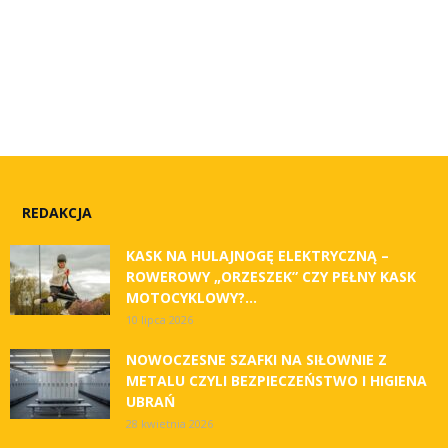
REDAKCJA
KASK NA HULAJNOGĘ ELEKTRYCZNĄ –
ROWEROWY „ORZESZEK” CZY PEŁNY KASK
MOTOCYKLOWY?...
10 lipca 2026
NOWOCZESNE SZAFKI NA SIŁOWNIE Z
METALU CZYLI BEZPIECZEŃSTWO I HIGIENA
UBRAŃ
28 kwietnia 2026