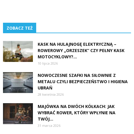
ZOBACZ TEŻ
KASK NA HULAJNOGĘ ELEKTRYCZNĄ –
ROWEROWY „ORZESZEK” CZY PEŁNY KASK
MOTOCYKLOWY?...
10 lipca 2026
NOWOCZESNE SZAFKI NA SIŁOWNIE Z
METALU CZYLI BEZPIECZEŃSTWO I HIGIENA
UBRAŃ
28 kwietnia 2026
MAJÓWKA NA DWÓCH KÓŁKACH: JAK
WYBRAĆ ROWER, KTÓRY WPŁYNIE NA
TWÓJ...
31 marca 2026