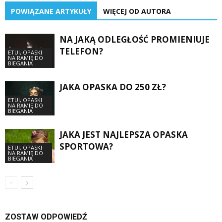
POWIĄZANE ARTYKUŁY
WIĘCEJ OD AUTORA
NA JAKĄ ODLEGŁOŚĆ PROMIENIUJE
TELEFON?
ETUI, OPASKI
NA RAMIĘ DO
BIEGANIA
JAKA OPASKA DO 250 ZŁ?
ETUI, OPASKI
NA RAMIĘ DO
BIEGANIA
JAKA JEST NAJLEPSZA OPASKA
SPORTOWA?
ETUI, OPASKI
NA RAMIĘ DO
BIEGANIA
ZOSTAW ODPOWIEDŹ