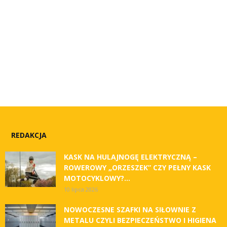
REDAKCJA
KASK NA HULAJNOGĘ ELEKTRYCZNĄ –
ROWEROWY „ORZESZEK” CZY PEŁNY KASK
MOTOCYKLOWY?...
10 lipca 2026
NOWOCZESNE SZAFKI NA SIŁOWNIE Z
METALU CZYLI BEZPIECZEŃSTWO I HIGIENA