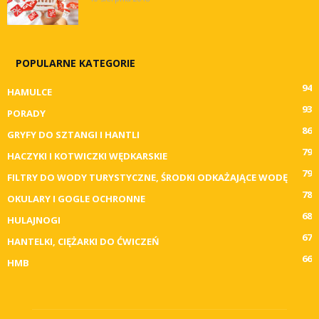
POPULARNE KATEGORIE
94
HAMULCE
93
PORADY
86
GRYFY DO SZTANGI I HANTLI
79
HACZYKI I KOTWICZKI WĘDKARSKIE
79
FILTRY DO WODY TURYSTYCZNE, ŚRODKI ODKAŻAJĄCE WODĘ
78
OKULARY I GOGLE OCHRONNE
68
HULAJNOGI
67
HANTELKI, CIĘŻARKI DO ĆWICZEŃ
66
HMB