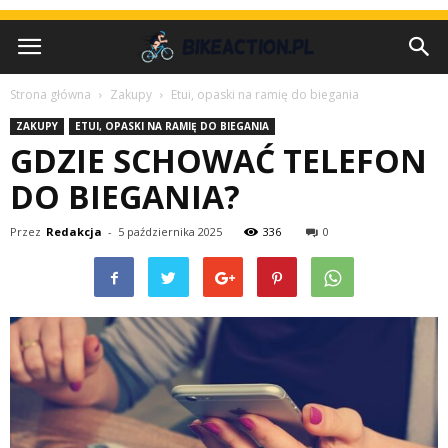
Strona główna
Zakupy
Etui, opaski na ramię do biegania
ZAKUPY
ETUI, OPASKI NA RAMIĘ DO BIEGANIA
GDZIE SCHOWAĆ TELEFON
DO BIEGANIA?
Przez
Redakcja
-
5 października 2025
336
0