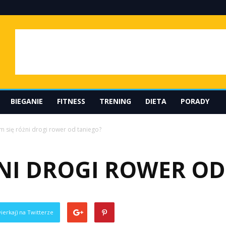
BIEGANIE
FITNESS
TRENING
DIETA
PORADY
m się różni drogi rower od taniego?
ŻNI DROGI ROWER OD
ierkaj) na Twitterze