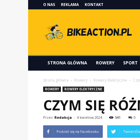
O NAS
REKLAMA
KONTAKT
Bikeaction.pl
STRONA GŁÓWNA
ROWERY
SPORT
Strona główna
Rowery
Rowery Elektryczne
Czy
ROWERY
ROWERY ELEKTRYCZNE
CZYM SIĘ RÓ
Przez
Redakcja
-
4 kwietnia 2024
541
0
Podziel się na Facebooku
Tweet (Ćw