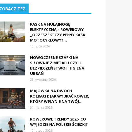
ZOBACZ TEŻ
KASK NA HULAJNOGĘ
ELEKTRYCZNĄ – ROWEROWY
„ORZESZEK” CZY PEŁNY KASK
MOTOCYKLOWY?...
10 lipca 2026
NOWOCZESNE SZAFKI NA
SIŁOWNIE Z METALU CZYLI
BEZPIECZEŃSTWO I HIGIENA
UBRAŃ
28 kwietnia 2026
MAJÓWKA NA DWÓCH
KÓŁKACH: JAK WYBRAĆ ROWER,
KTÓRY WPŁYNIE NA TWÓJ...
31 marca 2026
ROWEROWE TRENDY 2026: CO
WYJEDZIE NA POLSKIE ŚCIEŻKI?
10 lutego 2026