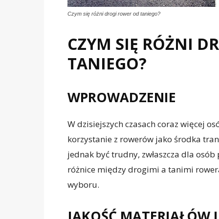
Czym się różni drogi rower od taniego?
CZYM SIĘ RÓŻNI D
TANIEGO?
WPROWADZENIE
W dzisiejszych czasach coraz więcej osó
korzystanie z rowerów jako środka tr
jednak być trudny, zwłaszcza dla osó
różnice między drogimi a tanimi row
wyboru.
JAKOŚĆ MATERIAŁÓW 