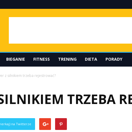
BIEGANIE
FITNESS
TRENING
DIETA
PORADY
er z silnikiem trzeba rejestrować?
SILNIKIEM TRZEBA 
ierkaj) na Twitterze