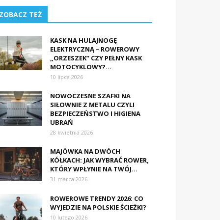
ZOBACZ TEŻ
KASK NA HULAJNOGĘ
ELEKTRYCZNĄ – ROWEROWY
„ORZESZEK” CZY PEŁNY KASK
MOTOCYKLOWY?...
10 lipca 2026
NOWOCZESNE SZAFKI NA
SIŁOWNIE Z METALU CZYLI
BEZPIECZEŃSTWO I HIGIENA
UBRAŃ
28 kwietnia 2026
MAJÓWKA NA DWÓCH
KÓŁKACH: JAK WYBRAĆ ROWER,
KTÓRY WPŁYNIE NA TWÓJ...
31 marca 2026
ROWEROWE TRENDY 2026: CO
WYJEDZIE NA POLSKIE ŚCIEŻKI?
10 lutego 2026