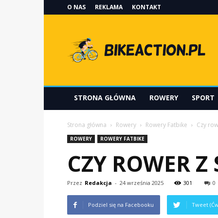
O NAS
REKLAMA
KONTAKT
Bikeaction.pl
STRONA GŁÓWNA
ROWERY
SPORT
Strona główna
Rowery
Rowery Fatbike
Czy row
ROWERY
ROWERY FATBIKE
CZY ROWER Z 
Przez
Redakcja
-
24 września 2025
301
0
Podziel się na Facebooku
Tweet (Ćw