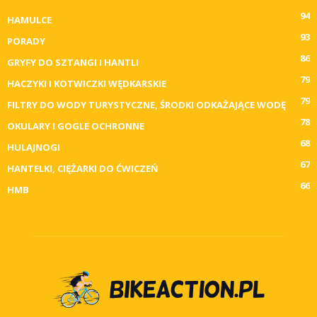
94
HAMULCE
93
PORADY
86
GRYFY DO SZTANGI I HANTLI
79
HACZYKI I KOTWICZKI WĘDKARSKIE
79
FILTRY DO WODY TURYSTYCZNE, ŚRODKI ODKAŻAJĄCE WODĘ
78
OKULARY I GOGLE OCHRONNE
68
HULAJNOGI
67
HANTELKI, CIĘŻARKI DO ĆWICZEŃ
66
HMB