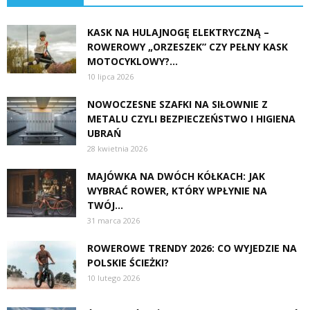
KASK NA HULAJNOGĘ ELEKTRYCZNĄ –
ROWEROWY „ORZESZEK” CZY PEŁNY KASK
MOTOCYKLOWY?...
10 lipca 2026
NOWOCZESNE SZAFKI NA SIŁOWNIE Z
METALU CZYLI BEZPIECZEŃSTWO I HIGIENA
UBRAŃ
28 kwietnia 2026
MAJÓWKA NA DWÓCH KÓŁKACH: JAK
WYBRAĆ ROWER, KTÓRY WPŁYNIE NA
TWÓJ...
31 marca 2026
ROWEROWE TRENDY 2026: CO WYJEDZIE NA
POLSKIE ŚCIEŻKI?
10 lutego 2026