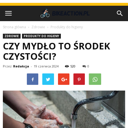
Strona główna
Zdrowie
Produkty do higieny
ZDROWIE
PRODUKTY DO HIGIENY
CZY MYDŁO TO ŚRODEK
CZYSTOŚCI?
Przez
Redakcja
-
19 czerwca 2024
520
0