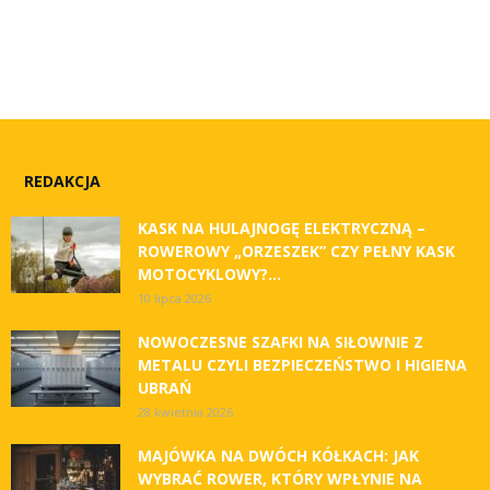
REDAKCJA
KASK NA HULAJNOGĘ ELEKTRYCZNĄ –
ROWEROWY „ORZESZEK” CZY PEŁNY KASK
MOTOCYKLOWY?...
10 lipca 2026
NOWOCZESNE SZAFKI NA SIŁOWNIE Z
METALU CZYLI BEZPIECZEŃSTWO I HIGIENA
UBRAŃ
28 kwietnia 2026
MAJÓWKA NA DWÓCH KÓŁKACH: JAK
WYBRAĆ ROWER, KTÓRY WPŁYNIE NA