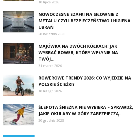
10 lipca 2026
NOWOCZESNE SZAFKI NA SIŁOWNIE Z
METALU CZYLI BEZPIECZEŃSTWO I HIGIENA
UBRAŃ
28 kwietnia 2026
MAJÓWKA NA DWÓCH KÓŁKACH: JAK
WYBRAĆ ROWER, KTÓRY WPŁYNIE NA
TWÓJ...
31 marca 2026
ROWEROWE TRENDY 2026: CO WYJEDZIE NA
POLSKIE ŚCIEŻKI?
10 lutego 2026
ŚLEPOTA ŚNIEŻNA NIE WYBIERA – SPRAWDŹ,
JAKIE OKULARY W GÓRY ZABEZPIECZĄ...
30 grudnia 2025