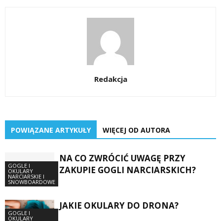
Redakcja
POWIĄZANE ARTYKUŁY
WIĘCEJ OD AUTORA
NA CO ZWRÓCIĆ UWAGĘ PRZY
GOGLE I
ZAKUPIE GOGLI NARCIARSKICH?
OKULARY
NARCIARSKIE I
SNOWBOARDOWE
JAKIE OKULARY DO DRONA?
GOGLE I
OKULARY