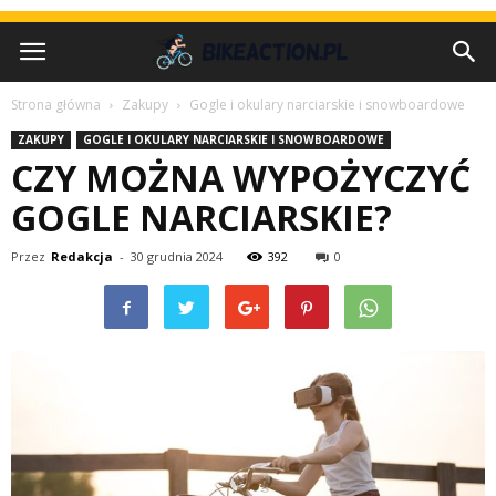
Strona główna
Zakupy
Gogle i okulary narciarskie i snowboardowe
ZAKUPY
GOGLE I OKULARY NARCIARSKIE I SNOWBOARDOWE
CZY MOŻNA WYPOŻYCZYĆ
GOGLE NARCIARSKIE?
Przez
Redakcja
-
30 grudnia 2024
392
0