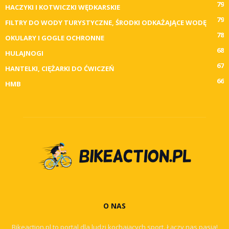
79
HACZYKI I KOTWICZKI WĘDKARSKIE
79
FILTRY DO WODY TURYSTYCZNE, ŚRODKI ODKAŻAJĄCE WODĘ
78
OKULARY I GOGLE OCHRONNE
68
HULAJNOGI
67
HANTELKI, CIĘŻARKI DO ĆWICZEŃ
66
HMB
O NAS
Bikeaction.pl to portal dla ludzi kochających sport. Łączy nas pasja!