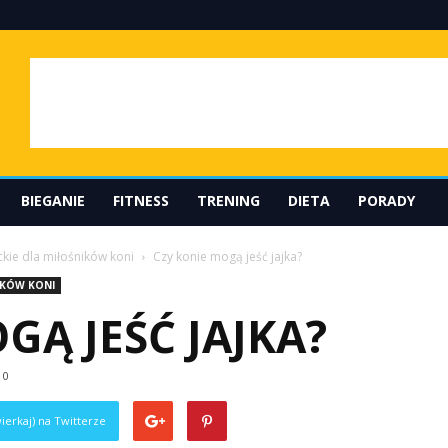
BIEGANIE
FITNESS
TRENING
DIETA
PORADY
ckie dla miłośników koni
Czy konie mogą jeść jajka?
IKÓW KONI
GĄ JEŚĆ JAJKA?
0
ierkaj) na Twitterze