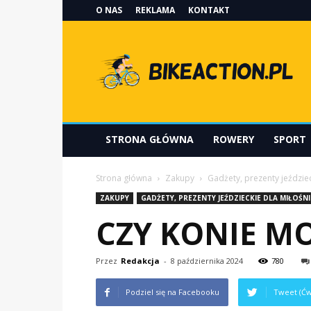
O NAS
REKLAMA
KONTAKT
Bikeaction.pl
STRONA GŁÓWNA
ROWERY
SPORT
Strona główna
Zakupy
Gadżety, prezenty jeździe
ZAKUPY
GADŻETY, PREZENTY JEŹDZIECKIE DLA MIŁOŚN
CZY KONIE MO
Przez
Redakcja
-
8 października 2024
780
Podziel się na Facebooku
Tweet (Ćw