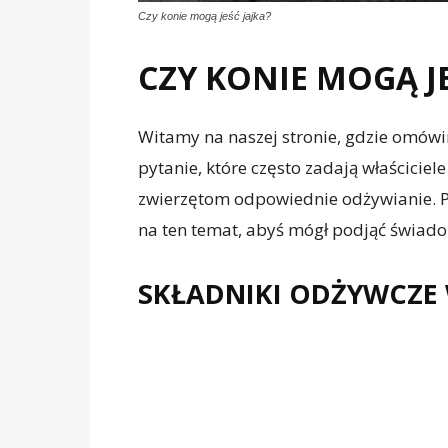
Czy konie mogą jeść jajka?
CZY KONIE MOGĄ JE
Witamy na naszej stronie, gdzie omówim
pytanie, które często zadają właścicie
zwierzętom odpowiednie odżywianie. Pr
na ten temat, abyś mógł podjąć świado
SKŁADNIKI ODŻYWCZE 