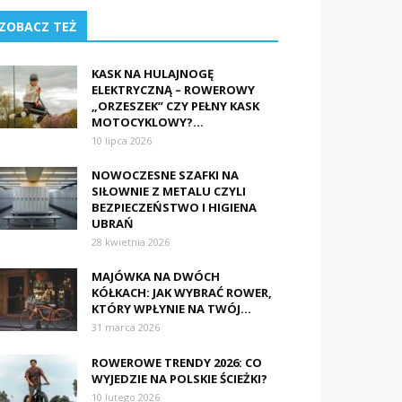
ZOBACZ TEŻ
KASK NA HULAJNOGĘ
ELEKTRYCZNĄ – ROWEROWY
„ORZESZEK” CZY PEŁNY KASK
MOTOCYKLOWY?...
10 lipca 2026
NOWOCZESNE SZAFKI NA
SIŁOWNIE Z METALU CZYLI
BEZPIECZEŃSTWO I HIGIENA
UBRAŃ
28 kwietnia 2026
MAJÓWKA NA DWÓCH
KÓŁKACH: JAK WYBRAĆ ROWER,
KTÓRY WPŁYNIE NA TWÓJ...
31 marca 2026
ROWEROWE TRENDY 2026: CO
WYJEDZIE NA POLSKIE ŚCIEŻKI?
10 lutego 2026