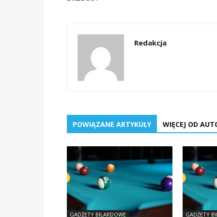
Redakcja
POWIĄZANE ARTYKUŁY
WIĘCEJ OD AUT
GADŻETY BILARDOWE
GADŻETY B