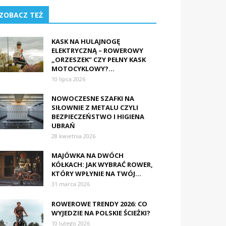
ZOBACZ TEŻ
KASK NA HULAJNOGĘ
ELEKTRYCZNĄ – ROWEROWY
„ORZESZEK” CZY PEŁNY KASK
MOTOCYKLOWY?...
10 lipca 2026
NOWOCZESNE SZAFKI NA
SIŁOWNIE Z METALU CZYLI
BEZPIECZEŃSTWO I HIGIENA
UBRAŃ
28 kwietnia 2026
MAJÓWKA NA DWÓCH
KÓŁKACH: JAK WYBRAĆ ROWER,
KTÓRY WPŁYNIE NA TWÓJ...
31 marca 2026
ROWEROWE TRENDY 2026: CO
WYJEDZIE NA POLSKIE ŚCIEŻKI?
10 lutego 2026