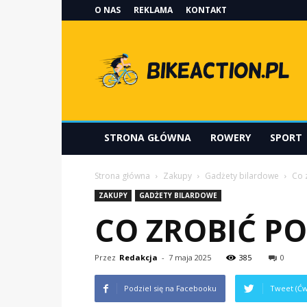
O NAS
REKLAMA
KONTAKT
Bikeaction.pl
STRONA GŁÓWNA
ROWERY
SPORT
Strona główna
Zakupy
Gadżety bilardowe
Co 
ZAKUPY
GADŻETY BILARDOWE
CO ZROBIĆ PO
Przez
Redakcja
-
7 maja 2025
385
0
Podziel się na Facebooku
Tweet (Ćw