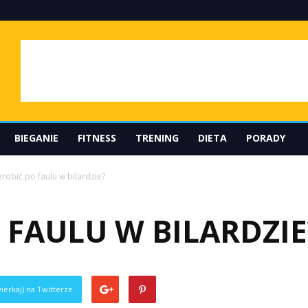
BIEGANIE
FITNESS
TRENING
DIETA
PORADY
zrobić po faulu w bilardzie?
 FAULU W BILARDZIE
ierkaj) na Twitterze