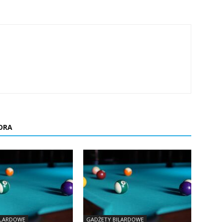
ORA
ILARDOWE
GADŻETY BILARDOWE