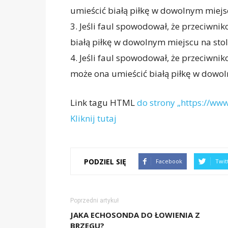
umieścić białą piłkę w dowolnym miejs
3. Jeśli faul spowodował, że przeciwniko
białą piłkę w dowolnym miejscu na stol
4. Jeśli faul spowodował, że przeciwniko
może ona umieścić białą piłkę w dowol
Link tagu HTML
do strony „https://www
Kliknij tutaj
PODZIEL SIĘ
Facebook
Twit
Poprzedni artykuł
JAKA ECHOSONDA DO ŁOWIENIA Z
BRZEGU?