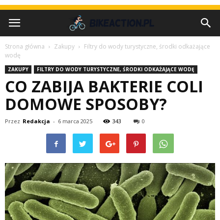
Strona główna
Zakupy
Filtry do wody turystyczne, środki odkażające
wodę
ZAKUPY
FILTRY DO WODY TURYSTYCZNE, ŚRODKI ODKAŻAJĄCE WODĘ
CO ZABIJA BAKTERIE COLI
DOMOWE SPOSOBY?
Przez
Redakcja
-
6 marca 2025
343
0