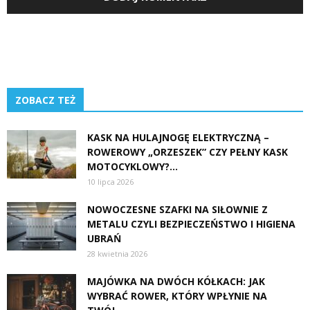
ZOBACZ TEŻ
KASK NA HULAJNOGĘ ELEKTRYCZNĄ –
ROWEROWY „ORZESZEK” CZY PEŁNY KASK
MOTOCYKLOWY?...
10 lipca 2026
NOWOCZESNE SZAFKI NA SIŁOWNIE Z
METALU CZYLI BEZPIECZEŃSTWO I HIGIENA
UBRAŃ
28 kwietnia 2026
MAJÓWKA NA DWÓCH KÓŁKACH: JAK
WYBRAĆ ROWER, KTÓRY WPŁYNIE NA