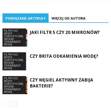
POWIĄZANE ARTYKUŁY
WIĘCEJ OD AUTORA
FILTRY DO
JAKI FILTR 5 CZY 20 MIKRONÓW?
WODY
TURYSTYCZNE,
ŚRODKI
ODKAŻAJĄCE
WODĘ
FILTRY DO
CZY BRITA ODKAMIENIA WODĘ?
WODY
TURYSTYCZNE,
ŚRODKI
ODKAŻAJĄCE
WODĘ
FILTRY DO
CZY WĘGIEL AKTYWNY ZABIJA
WODY
TURYSTYCZNE,
BAKTERIE?
ŚRODKI
ODKAŻAJĄCE
WODĘ