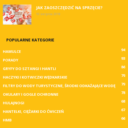
JAK ZAOSZCZĘDZIĆ NA SPRZĘCIE?
10 sierpnia 2018
POPULARNE KATEGORIE
94
HAMULCE
93
PORADY
86
GRYFY DO SZTANGI I HANTLI
79
HACZYKI I KOTWICZKI WĘDKARSKIE
79
FILTRY DO WODY TURYSTYCZNE, ŚRODKI ODKAŻAJĄCE WODĘ
78
OKULARY I GOGLE OCHRONNE
68
HULAJNOGI
67
HANTELKI, CIĘŻARKI DO ĆWICZEŃ
66
HMB