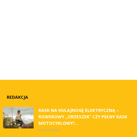
REDAKCJA
KASK NA HULAJNOGĘ ELEKTRYCZNĄ –
ROWEROWY „ORZESZEK” CZY PEŁNY KASK
MOTOCYKLOWY?...
10 lipca 2026