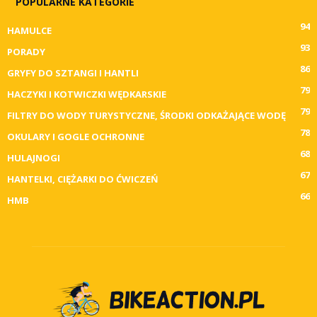
POPULARNE KATEGORIE
94
HAMULCE
93
PORADY
86
GRYFY DO SZTANGI I HANTLI
79
HACZYKI I KOTWICZKI WĘDKARSKIE
79
FILTRY DO WODY TURYSTYCZNE, ŚRODKI ODKAŻAJĄCE WODĘ
78
OKULARY I GOGLE OCHRONNE
68
HULAJNOGI
67
HANTELKI, CIĘŻARKI DO ĆWICZEŃ
66
HMB