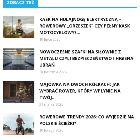
ZOBACZ TEŻ
KASK NA HULAJNOGĘ ELEKTRYCZNĄ –
ROWEROWY „ORZESZEK” CZY PEŁNY KASK
MOTOCYKLOWY?...
10 lipca 2026
NOWOCZESNE SZAFKI NA SIŁOWNIE Z
METALU CZYLI BEZPIECZEŃSTWO I HIGIENA
UBRAŃ
28 kwietnia 2026
MAJÓWKA NA DWÓCH KÓŁKACH: JAK
WYBRAĆ ROWER, KTÓRY WPŁYNIE NA
TWÓJ...
31 marca 2026
ROWEROWE TRENDY 2026: CO WYJEDZIE NA
POLSKIE ŚCIEŻKI?
10 lutego 2026