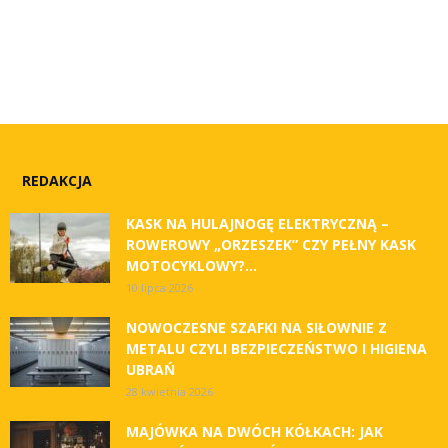
REDAKCJA
KASK NA HULAJNOGĘ ELEKTRYCZNĄ –
ROWEROWY „ORZESZEK” CZY PEŁNY KASK
MOTOCYKLOWY?...
10 lipca 2026
NOWOCZESNE SZAFKI NA SIŁOWNIE Z
METALU CZYLI BEZPIECZEŃSTWO I HIGIENA
UBRAŃ
28 kwietnia 2026
MAJÓWKA NA DWÓCH KÓŁKACH: JAK