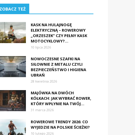
ZOBACZ TEŻ
KASK NA HULAJNOGĘ
ELEKTRYCZNĄ – ROWEROWY
„ORZESZEK” CZY PEŁNY KASK
MOTOCYKLOWY?...
10 lipca 2026
NOWOCZESNE SZAFKI NA
SIŁOWNIE Z METALU CZYLI
BEZPIECZEŃSTWO I HIGIENA
UBRAŃ
28 kwietnia 2026
MAJÓWKA NA DWÓCH
KÓŁKACH: JAK WYBRAĆ ROWER,
KTÓRY WPŁYNIE NA TWÓJ...
31 marca 2026
ROWEROWE TRENDY 2026: CO
WYJEDZIE NA POLSKIE ŚCIEŻKI?
10 lutego 2026