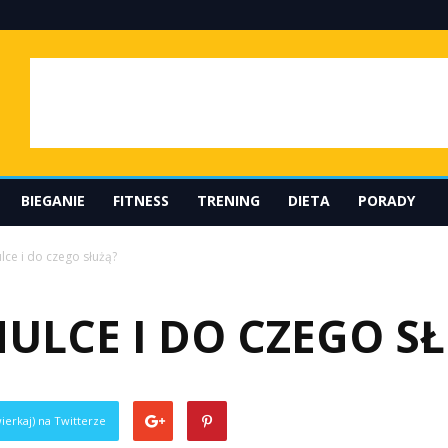
BIEGANIE
FITNESS
TRENING
DIETA
PORADY
lce i do czego służą?
ULCE I DO CZEGO S
ierkaj) na Twitterze