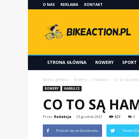
O NAS
REKLAMA
KONTAKT
Bikeaction.pl
STRONA GŁÓWNA
ROWERY
SPORT
Strona główna
Rowery
Hamulce
Co to są hamu
ROWERY
HAMULCE
CO TO SĄ HAM
Przez
Redakcja
-
23 grudnia 2023
823
0
Podziel się na Facebooku
Tweet (Ćw