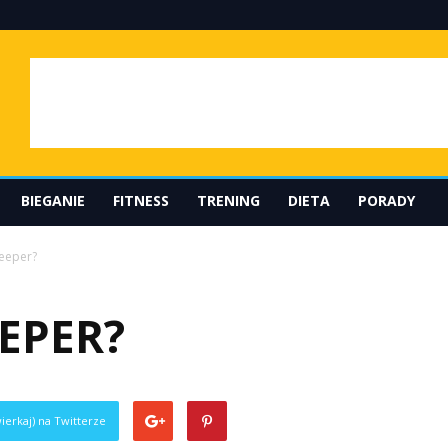
BIEGANIE
FITNESS
TRENING
DIETA
PORADY
Deeper?
EEPER?
ierkaj) na Twitterze