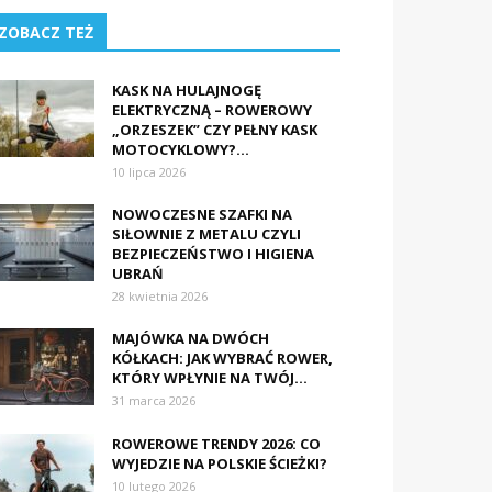
ZOBACZ TEŻ
KASK NA HULAJNOGĘ
ELEKTRYCZNĄ – ROWEROWY
„ORZESZEK” CZY PEŁNY KASK
MOTOCYKLOWY?...
10 lipca 2026
NOWOCZESNE SZAFKI NA
SIŁOWNIE Z METALU CZYLI
BEZPIECZEŃSTWO I HIGIENA
UBRAŃ
28 kwietnia 2026
MAJÓWKA NA DWÓCH
KÓŁKACH: JAK WYBRAĆ ROWER,
KTÓRY WPŁYNIE NA TWÓJ...
31 marca 2026
ROWEROWE TRENDY 2026: CO
WYJEDZIE NA POLSKIE ŚCIEŻKI?
10 lutego 2026