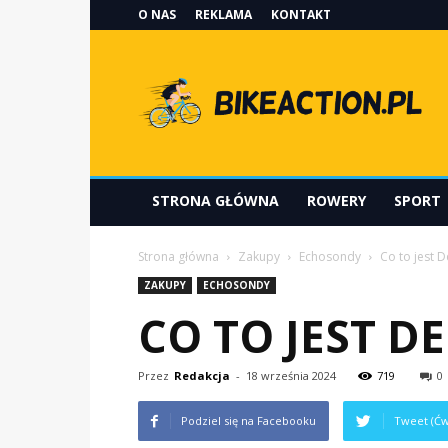
O NAS
REKLAMA
KONTAKT
Bikeaction.pl
STRONA GŁÓWNA
ROWERY
SPORT
Strona główna
Zakupy
Echosondy
Co to jest 
ZAKUPY
ECHOSONDY
CO TO JEST D
Przez
Redakcja
-
18 września 2024
719
0
Podziel się na Facebooku
Tweet (Ćw