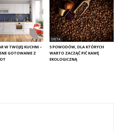
DIETA
 W TWOJEJ KUCHNI –
5 POWODÓW, DLA KTÓRYCH
NE GOTOWANIE Z
WARTO ZACZĄĆ PIĆ KAWĘ
POT
EKOLOGICZNĄ