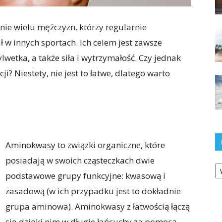
e wielu mężczyzn, którzy regularnie
ł w innych sportach. Ich celem jest zawsze
wetka, a także siła i wytrzymałość. Czy jednak
? Niestety, nie jest to łatwe, dlatego warto
Aminokwasy to związki organiczne, które
posiadają w swoich cząsteczkach dwie
Ka
podstawowe grupy funkcyjne: kwasową i
zasadową (w ich przypadku jest to dokładnie
grupa aminowa). Aminokwasy z łatwością łączą
się dzięki nim w długie łańcuchy za pomocą