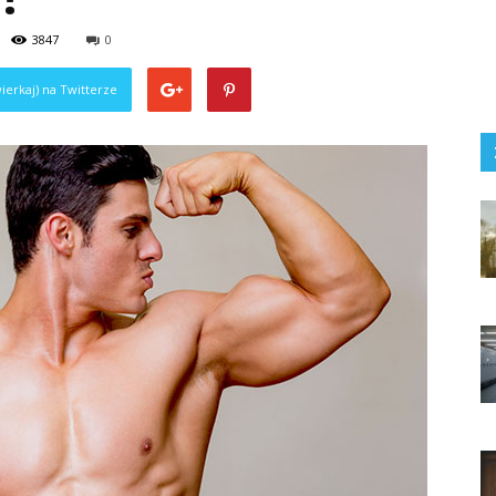
3847
0
ierkaj) na Twitterze