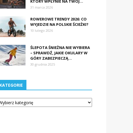
KTÓRY WPŁYNIE NA TWÓJ...
31 marca 2026
ROWEROWE TRENDY 2026: CO
WYJEDZIE NA POLSKIE ŚCIEŻKI?
10 lutego 2026
ŚLEPOTA ŚNIEŻNA NIE WYBIERA
– SPRAWDŹ, JAKIE OKULARY W
GÓRY ZABEZPIECZĄ...
30 grudnia 2025
KATEGORIE
tegorie