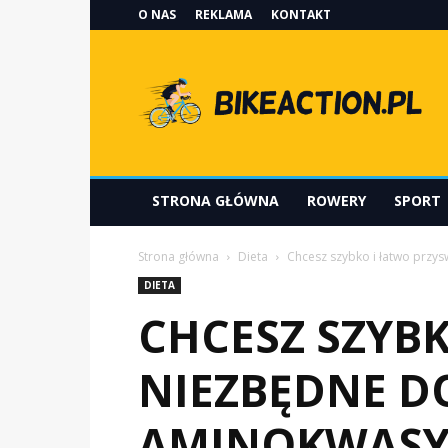
O NAS
REKLAMA
KONTAKT
Bikeaction.pl
STRONA GŁÓWNA
ROWERY
SPORT
Strona główna
Dieta
Chcesz szybko i łatwo przys
DIETA
CHCESZ SZYBK
NIEZBĘDNE DO
AMINOKWASY