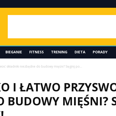
BIEGANIE
FITNESS
TRENING
DIETA
PORADY
woić składniki niezbędne do budowy mięśni? Sięgnij po...
O I ŁATWO PRZYSWO
 BUDOWY MIĘŚNI? S
!