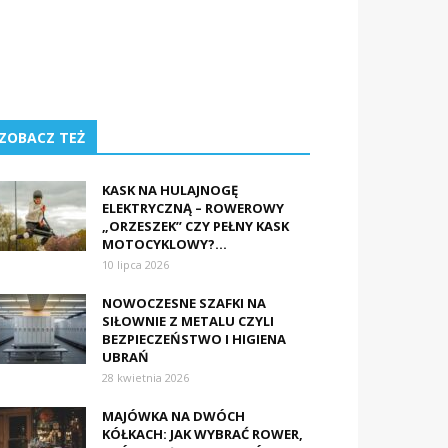
ZOBACZ TEŻ
KASK NA HULAJNOGĘ
ELEKTRYCZNĄ – ROWEROWY
„ORZESZEK” CZY PEŁNY KASK
MOTOCYKLOWY?...
10 lipca 2026
NOWOCZESNE SZAFKI NA
SIŁOWNIE Z METALU CZYLI
BEZPIECZEŃSTWO I HIGIENA
UBRAŃ
28 kwietnia 2026
MAJÓWKA NA DWÓCH
KÓŁKACH: JAK WYBRAĆ ROWER,