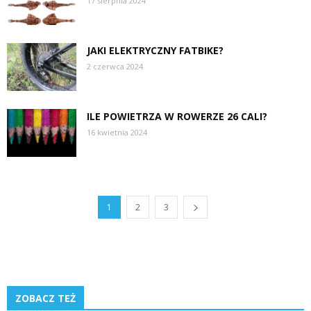
17 sierpnia 2024
JAKI ELEKTRYCZNY FATBIKE?
2 czerwca 2024
ILE POWIETRZA W ROWERZE 26 CALI?
16 kwietnia 2024
1
2
3
ZOBACZ TEŻ