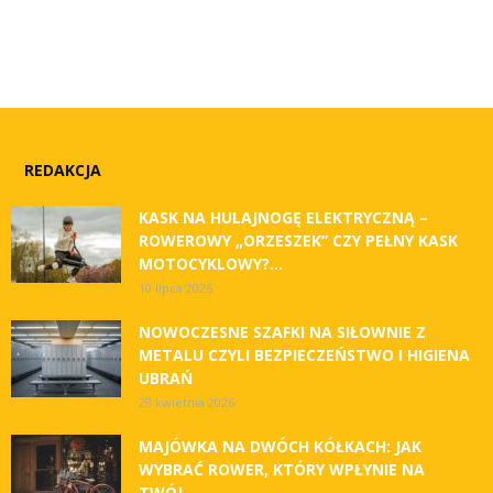
REDAKCJA
KASK NA HULAJNOGĘ ELEKTRYCZNĄ –
ROWEROWY „ORZESZEK” CZY PEŁNY KASK
MOTOCYKLOWY?...
10 lipca 2026
NOWOCZESNE SZAFKI NA SIŁOWNIE Z
METALU CZYLI BEZPIECZEŃSTWO I HIGIENA
UBRAŃ
28 kwietnia 2026
MAJÓWKA NA DWÓCH KÓŁKACH: JAK
WYBRAĆ ROWER, KTÓRY WPŁYNIE NA
TWÓJ...