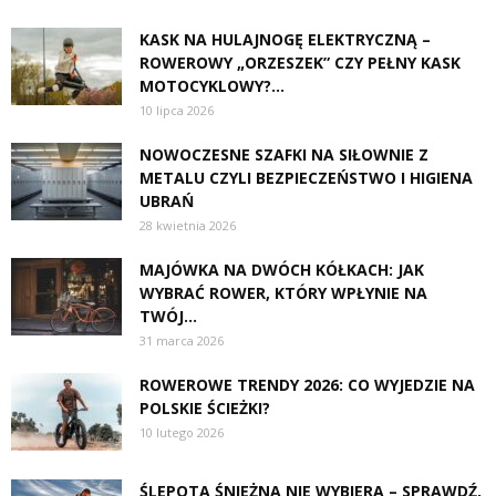
KASK NA HULAJNOGĘ ELEKTRYCZNĄ –
ROWEROWY „ORZESZEK” CZY PEŁNY KASK
MOTOCYKLOWY?...
10 lipca 2026
NOWOCZESNE SZAFKI NA SIŁOWNIE Z
METALU CZYLI BEZPIECZEŃSTWO I HIGIENA
UBRAŃ
28 kwietnia 2026
MAJÓWKA NA DWÓCH KÓŁKACH: JAK
WYBRAĆ ROWER, KTÓRY WPŁYNIE NA
TWÓJ...
31 marca 2026
ROWEROWE TRENDY 2026: CO WYJEDZIE NA
POLSKIE ŚCIEŻKI?
10 lutego 2026
ŚLEPOTA ŚNIEŻNA NIE WYBIERA – SPRAWDŹ,