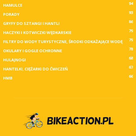
94
HAMULCE
93
PORADY
86
GRYFY DO SZTANGI I HANTLI
79
HACZYKI I KOTWICZKI WĘDKARSKIE
79
FILTRY DO WODY TURYSTYCZNE, ŚRODKI ODKAŻAJĄCE WODĘ
78
OKULARY I GOGLE OCHRONNE
68
HULAJNOGI
67
HANTELKI, CIĘŻARKI DO ĆWICZEŃ
66
HMB