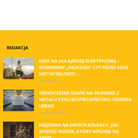
REDAKCJA
KASK NA HULAJNOGĘ ELEKTRYCZNĄ –
ROWEROWY „ORZESZEK” CZY PEŁNY KASK
MOTOCYKLOWY?...
10 lipca 2026
NOWOCZESNE SZAFKI NA SIŁOWNIE Z
METALU CZYLI BEZPIECZEŃSTWO I HIGIENA
UBRAŃ
28 kwietnia 2026
MAJÓWKA NA DWÓCH KÓŁKACH: JAK
WYBRAĆ ROWER, KTÓRY WPŁYNIE NA
TWÓJ...