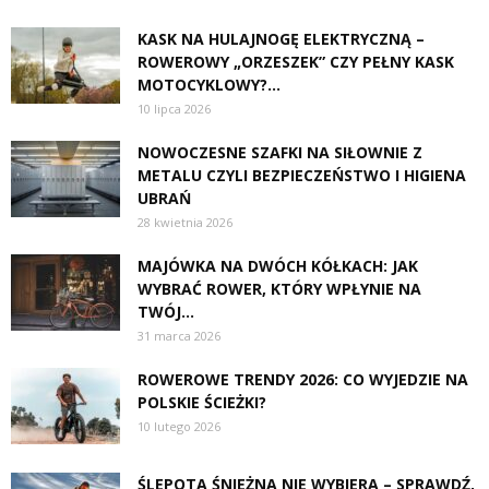
KASK NA HULAJNOGĘ ELEKTRYCZNĄ –
ROWEROWY „ORZESZEK” CZY PEŁNY KASK
MOTOCYKLOWY?...
10 lipca 2026
NOWOCZESNE SZAFKI NA SIŁOWNIE Z
METALU CZYLI BEZPIECZEŃSTWO I HIGIENA
UBRAŃ
28 kwietnia 2026
MAJÓWKA NA DWÓCH KÓŁKACH: JAK
WYBRAĆ ROWER, KTÓRY WPŁYNIE NA
TWÓJ...
31 marca 2026
ROWEROWE TRENDY 2026: CO WYJEDZIE NA
POLSKIE ŚCIEŻKI?
10 lutego 2026
ŚLEPOTA ŚNIEŻNA NIE WYBIERA – SPRAWDŹ,