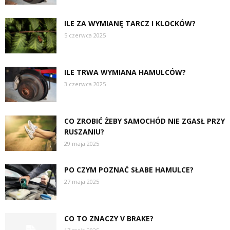
ILE ZA WYMIANĘ TARCZ I KLOCKÓW?
5 czerwca 2025
ILE TRWA WYMIANA HAMULCÓW?
3 czerwca 2025
CO ZROBIĆ ŻEBY SAMOCHÓD NIE ZGASŁ PRZY
RUSZANIU?
29 maja 2025
PO CZYM POZNAĆ SŁABE HAMULCE?
27 maja 2025
CO TO ZNACZY V BRAKE?