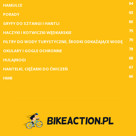
94
HAMULCE
93
PORADY
86
GRYFY DO SZTANGI I HANTLI
79
HACZYKI I KOTWICZKI WĘDKARSKIE
79
FILTRY DO WODY TURYSTYCZNE, ŚRODKI ODKAŻAJĄCE WODĘ
78
OKULARY I GOGLE OCHRONNE
68
HULAJNOGI
67
HANTELKI, CIĘŻARKI DO ĆWICZEŃ
66
HMB