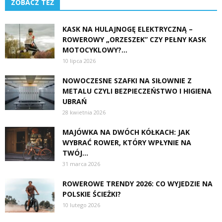
ZOBACZ TEŻ
KASK NA HULAJNOGĘ ELEKTRYCZNĄ –
ROWEROWY „ORZESZEK” CZY PEŁNY KASK
MOTOCYKLOWY?...
10 lipca 2026
NOWOCZESNE SZAFKI NA SIŁOWNIE Z
METALU CZYLI BEZPIECZEŃSTWO I HIGIENA
UBRAŃ
28 kwietnia 2026
MAJÓWKA NA DWÓCH KÓŁKACH: JAK
WYBRAĆ ROWER, KTÓRY WPŁYNIE NA
TWÓJ...
31 marca 2026
ROWEROWE TRENDY 2026: CO WYJEDZIE NA
POLSKIE ŚCIEŻKI?
10 lutego 2026