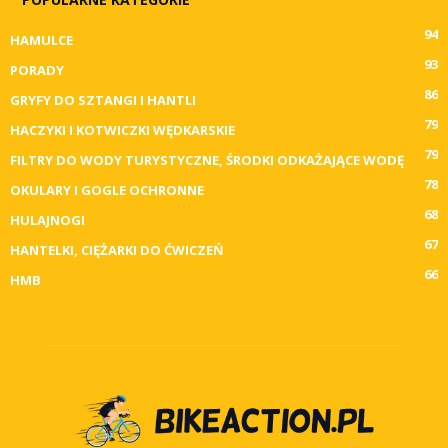
94
HAMULCE
93
PORADY
86
GRYFY DO SZTANGI I HANTLI
79
HACZYKI I KOTWICZKI WĘDKARSKIE
79
FILTRY DO WODY TURYSTYCZNE, ŚRODKI ODKAŻAJĄCE WODĘ
78
OKULARY I GOGLE OCHRONNE
68
HULAJNOGI
67
HANTELKI, CIĘŻARKI DO ĆWICZEŃ
66
HMB