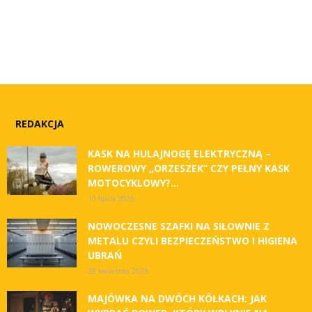
REDAKCJA
KASK NA HULAJNOGĘ ELEKTRYCZNĄ –
ROWEROWY „ORZESZEK” CZY PEŁNY KASK
MOTOCYKLOWY?...
10 lipca 2026
NOWOCZESNE SZAFKI NA SIŁOWNIE Z
METALU CZYLI BEZPIECZEŃSTWO I HIGIENA
UBRAŃ
28 kwietnia 2026
MAJÓWKA NA DWÓCH KÓŁKACH: JAK